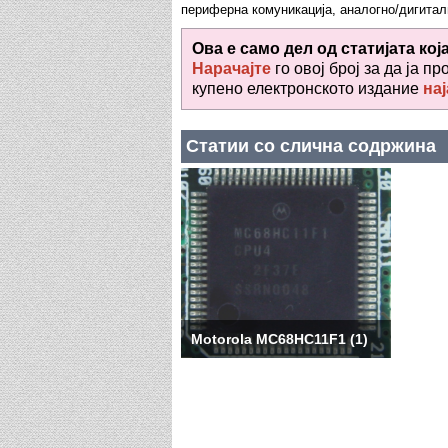
периферна комуникација, аналогно/дигитал
Ова е само дел од статијата кој
Нарачајте
го овој број за да ја пр
купено електронското издание
нај
Статии со слична содржина
Motorola MC68HC11F1 (1)