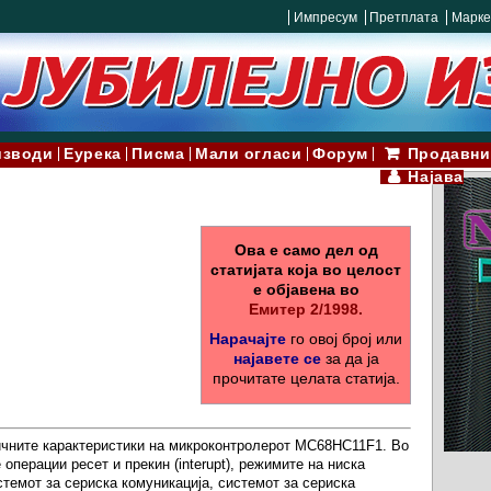
Импресум
Претплата
Марке
изводи
Еурека
Писма
Мали огласи
Форум
Продавни
Најава
Ова е само дел од
статијата која во целост
е објавена во
Емитер 2/1998.
Нарачајте
го овој број или
најавете се
за да ја
прочитате целата статија.
чните карактеристики на микроконтролерот MC68HC11F1. Во
операции ресет и прекин (interupt), режимите на ниска
темот за сериска комуникација, системот за сериска