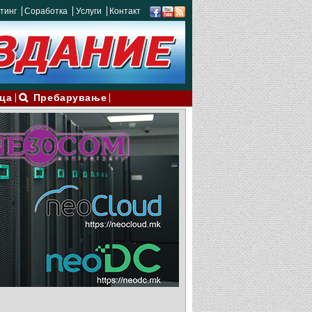
тинг
Соработка
Услуги
Контакт
ца
Пребарување