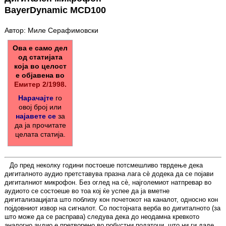
BayerDynamic MCD100
Автор: Миле Серафимовски
Ова е само дел
од статијата
која во целост
е објавена во
Емитер 2/1998.
Нарачајте
го
овој број или
најавете се
за
да ја прочитате
целата статија.
До пред неколку години постоеше потсмешливо тврдење дека
дигиталното аудио претставува празна лага сè додека да се појави
дигиталниот микрофон. Без оглед на сè, најголемиот натпревар во
аудиото се состоеше во тоа кој ќе успее да ја вметне
дигитализацијата што поблизу кон почетокот на каналот, односно кон
појдовниот извор на сигналот. Со постојната верба во дигиталното (за
што може да се расправа) следува дека до неодамна кревкото
аналогно аудио е претворено во робустни податоци, што ни ги даде