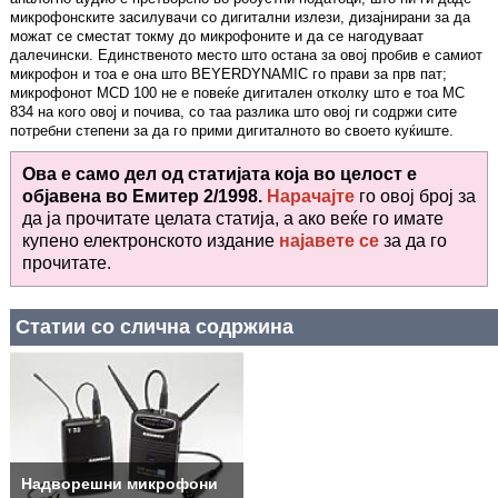
микрофонските засилувачи со дигитални излези, дизајнирани за да
можат се сместат токму до микрофоните и да се нагодуваат
далечински. Единственото место што остана за овој пробив е самиот
микрофон и тоа е она што BEYERDYNAMIC го прави за прв пат;
микрофонот MCD 100 не е повеќе дигитален отколку што е тоа MC
834 на кого овој и почива, со таа разлика што овој ги содржи сите
потребни степени за да го прими дигиталното во своето куќиште.
Ова е само дел од статијата која во целост е
објавена во
Емитер 2/1998.
Нарачајте
го овој број за
да ја прочитате целата статија, а ако веќе го имате
купено електронското издание
најавете се
за да го
прочитате
.
Статии со слична содржина
Надворешни микрофони