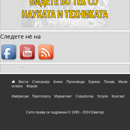
Следете нè на
-
Вести
Списанија
Книги
Производи
Еурека
Писма
Мали
огласи
Форум
Импресум
Претплата
Маркетинг
Соработка
Услуги
Контакт
Сите права се задржани © 1995 - 2024 Емитер