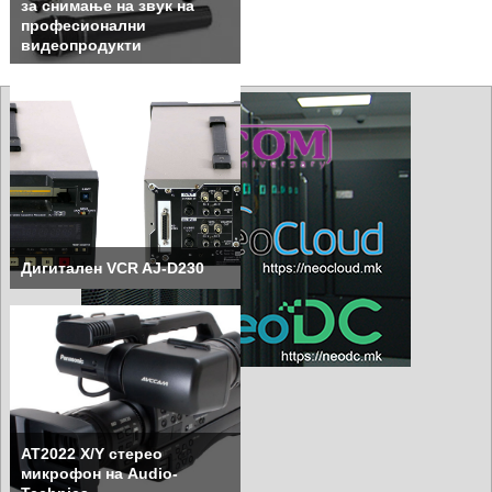
за снимање на звук на
професионални
видеопродукти
Дигитален VCR AJ-D230
AT2022 X/Y стерео
микрофон на Audio-