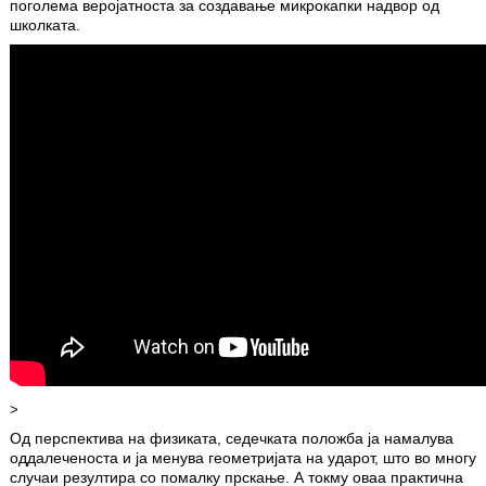
поголема веројатноста за создавање микрокапки надвор од
школката.
>
Од перспектива на физиката, седечката положба ја намалува
оддалеченоста и ја менува геометријата на ударот, што во многу
случаи резултира со помалку прскање. А токму оваа практична