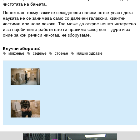
чистотата на бањата.
Понекогаш токму ваквите секојдневни навики потсетуваат дека
науката не се занимава само со далечни галаксии, квантни
честички или нови лекови. Таа може да открие нешто интересно
и за најобичните работи што ги правиме секој ден – дури и за
оние за кои речиси никогаш не зборуваме.
Клучни зборови:
мокрење
седење
стоење
машко здравје