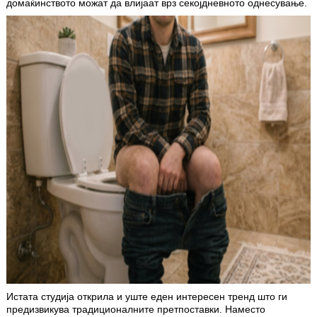
домаќинството можат да влијаат врз секојдневното однесување.
Истата студија открила и уште еден интересен тренд што ги
предизвикува традиционалните претпоставки. Наместо