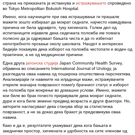
страна на приказната ја истакнува и
истражувањето
спроведено
во Tokyo Metropolitan Bokutoh Hospital.
Имено, кога научниците при ова истрашување ги прашале
мажите зошто избираат да мократ седнати, најчесто наведувана
причина не била здравјето, туку хигиената. Голем дел од
испитаниците изјавиле дека седечката положба им помага
полесно да ја одржуваат бањата чиста и да го избегнат
непотребното прскање околу школката. Наодот е интересен
бидејќи покажува дека изборот на положба честопати е воден од
практични, а не од медицински причини.
Една друга
јапонска студија
Japan Community Health Survey,
објавена во списанието International Journal of Urology, ја
разгледала оваа навика од поширока општествена перспектива.
Анализирајќи ги навиките на илјадници мажи, истражувачите
откриле значајна поврзаност помеѓу брачниот статус и изборот
на положба при мокрење во домашни услови. Имено, мажите
кои биле во брак почесто пријавувале дека мократ седнати,
дури и кога биле земени предвид возраста и други фактори. Но,
авторите нагласуваат дека станува збор за статистичка
поврзаност, а не за доказ дека бракот ја предизвикува оваа
навика.
Како и да е, резултатите укажуваат дека кога бањата е
заеднички простор, хигиената и удобноста на сите членови од