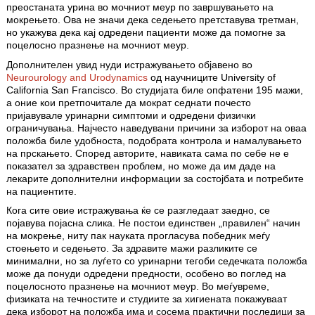
преостаната урина во мочниот меур по завршувањето на
мокрењето. Ова не значи дека седењето претставува третман,
но укажува дека кај одредени пациенти може да помогне за
поцелосно празнење на мочниот меур.
Дополнителен увид нуди истражувањето објавено во
Neurourology and Urodynamics
од научниците University of
California San Francisco. Во студијата биле опфатени 195 мажи,
а оние кои претпочитале да мократ седнати почесто
пријавувале уринарни симптоми и одредени физички
ограничувања. Најчесто наведувани причини за изборот на оваа
положба биле удобноста, подобрата контрола и намалувањето
на прскањето. Според авторите, навиката сама по себе не е
показател за здравствен проблем, но може да им даде на
лекарите дополнителни информации за состојбата и потребите
на пациентите.
Кога сите овие истражувања ќе се разгледаат заедно, се
појавува појасна слика. Не постои единствен „правилен“ начин
на мокрење, ниту пак науката прогласува победник меѓу
стоењето и седењето. За здравите мажи разликите се
минимални, но за луѓето со уринарни тегоби седечката положба
може да понуди одредени предности, особено во поглед на
поцелосното празнење на мочниот меур. Во меѓувреме,
физиката на течностите и студиите за хигиената покажуваат
дека изборот на положба има и сосема практични последици за