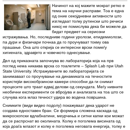
Начинот на кој мажите мократ ретко е
тема на научни расправи. Тоа е една
од оние секојдневни активности што
изгледаат толку рутински што речиси
никој не помислува дека би можеле да
бидат предмет на сериозни
истражувања. Но, последниве години уролози, епидемиолози,
па дури и физичари почнаа да го проучуваат токму ова
прашање. Она што открија се интересни врски помеѓу
хигиената, здравјето и човечкото однесување.
Дел од приказната започнува во лабораторија која на прв
поглед нема никаква врска со тоалетите – Splash Lab при Utah
State University. Истражувачите во лабораторијата се
занимаваат со проучување на динамиката на течностите
користејќи високобрзински камери способни да ги снимат
процесите што траат едвај делови од секундата. Меѓу нивните
необични експерименти се вбројува и анализата на тоа што се
случува кога млаз течност удира во водена површина.
Снимките (види видео подолу) покажуваат дека ударот не
создава едноставен бран. Се формира сложена каскада од
микроскопски вдлабнатини, меурчиња и ситни капки кои можат
да се распрснат во околината. Колку е поголема висината од
која доаѓа млазот и колку е поголема неговата енергија, толку е