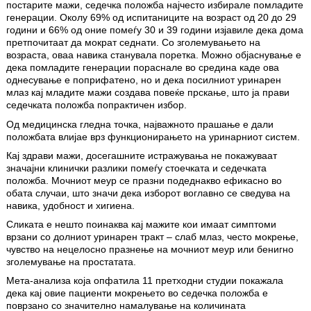
постарите мажи, седечка положба најчесто избирале помладите
генерации. Околу 69% од испитаниците на возраст од 20 до 29
години и 66% од оние помеѓу 30 и 39 години изјавиле дека дома
претпочитаат да мократ седнати. Со зголемувањето на
возраста, оваа навика станувала поретка. Можно објаснување е
дека помладите генерации пораснале во средина каде ова
однесување е поприфатено, но и дека посилниот уринарен
млаз кај младите мажи создава повеќе прскање, што ја прави
седечката положба попрактичен избор.
Од медицинска гледна точка, најважното прашање е дали
положбата влијае врз функционирањето на уринарниот систем.
Кај здрави мажи, досегашните истражувања не покажуваат
значајни клинички разлики помеѓу стоечката и седечката
положба. Мочниот меур се празни подеднакво ефикасно во
обата случаи, што значи дека изборот воглавно се сведува на
навика, удобност и хигиена.
Сликата е нешто поинаква кај мажите кои имаат симптоми
врзани со долниот уринарен тракт – слаб млаз, често мокрење,
чувство на нецелосно празнење на мочниот меур или бенигно
зголемување на простатата.
Мета-анализа која опфатила 11 претходни студии покажала
дека кај овие пациенти мокрењето во седечка положба е
поврзано со значително намалување на количината