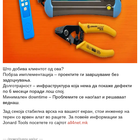
Што добива клиентот од ова?
Побрза имплементација –
п
роектите ги завршуваме без
задоцнувања.
Долготрајност
– и
нфраструктура која нема да покаже дефекти
по 6 месеци поради лош спој.
Минимален downtime
–
Проблемите се наоѓаат и решаваат
веднаш.
Зад секоја стабилна врска на вашиот екран, стои инженер на
терен со врвен алат во рацете.
За повеќе информации за
Jonard Tools посетете го сајтот
all4net.mk
--- промотивен напис ---