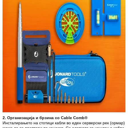
2. Организација и брзина со Cable Comb®
Инсталирањето на стотици кабли во еден серверски рек (ормар)
може да се претвори во кошмар. Со алатката за чешлање кабли