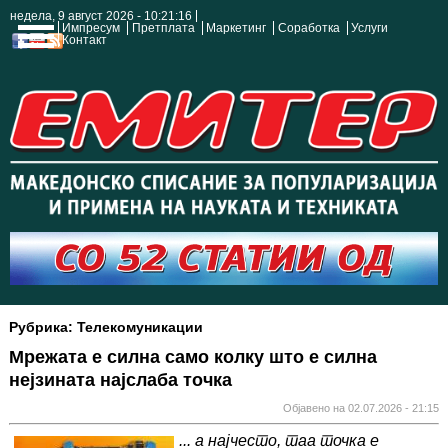
недела, 9 август 2026 - 10:21:17
Импресум
Претплата
Маркетинг
Соработка
Услуги
Контакт
Рубрика: Телекомуникации
Мрежата е силна само колку што е силна
нејзината најслаба точка
Објавено на 02.07.2026 - 21:15
... a најчесто, таа точка е