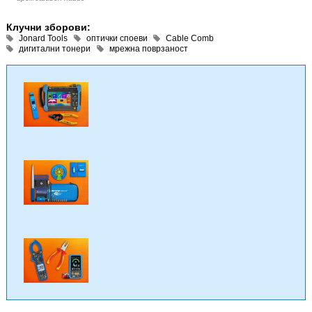
Клучни зборови:
Jonard Tools
оптички споеви
Cable Comb
дигитални тонери
мрежна поврзаност