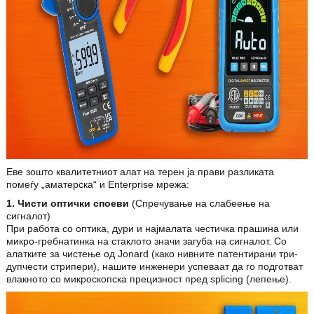
Еве зошто квалитетниот алат на терен ја прави разликата
помеѓу „аматерска“ и Enterprise мрежа:
1. Чисти оптички споеви
(Спречување на слабеење на
сигналот)
При работа со оптика, дури и најмалата честичка прашина или
микро-гребнатинка на стаклото значи загуба на сигналот. Со
алатките за чистење од Jonard (како нивните патентирани три-
дупчести стрипери), нашите инженери успеваат да го подготват
влакното со микроскопска прецизност пред splicing (лепење).