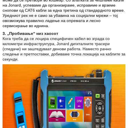
на Jonard, успеваме да организираме, исправиме и врземе
снопови од CAT6 кабли за една третина од стандардното време.
Уредниот рек не е само за убавина на социјални мрежи – тој
овозможува правилно ладење на опремата и лесно
сервисирање во иднина.
3. „Пробивање“ низ хаосот
Кога треба да се лоцира специфичен кабел во зграда со
километри инфраструктура, Jonard дигиталните трасери
(спедачи) ни заштедуваат денови работа. Наместо рачно
следење и претпоставки, добиваме точна локација на каблите за
секунди.