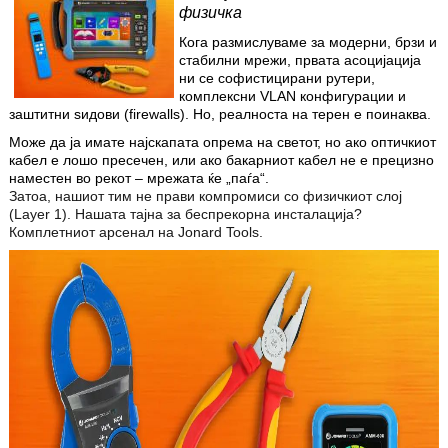
физичка
Кога размислуваме за модерни, брзи и
стабилни мрежи, првата асоцијација
ни се софистицирани рутери,
комплексни VLAN конфигурации и
заштитни ѕидови (firewalls). Но, реалноста на терен е поинаква
.
Може да ја имате најскапата опрема на светот, но ако оптичкиот
кабел е лошо пресечен, или ако бакарниот кабел не е прецизно
наместен во рекот – мрежата ќе „паѓа“.
Затоа, нашиот тим не прави компромиси со физичкиот слој
(Layer 1). Нашата тајна за беспрекорна инсталација?
Комплетниот арсенал на Jonard Tools.