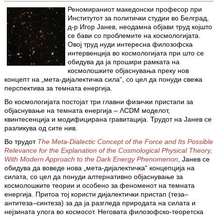
Реномираниот македонски професор при
Институтот за политички студии во Белград,
д-р Игор Јанев, неодамна објави труд којшто
се бави со проблемите на космологијата.
Овој труд нуди интересна филозофска
интервенција во космологијата при што се
обидува да ја прошири рамката на
космолошките објаснувања преку нов
концепт на „мета‑дијалектичка сила“, со цел да понуди свежа
перспектива за темната енергија.
Во космологијата постојат три главни физички пристапи за
објаснување на темната енергија – ΛCDM моделот,
квинтесенција и модифицирана гравитација. Трудот на Јанев се
разликува од сите нив.
Во трудот
The Meta-Dialectic Concept of the Force and Its Possible
Relevance for the Explanation of the Cosmological Physical Theory,
With Modern Approach to the Dark Energy Phenomenon
, Јанев се
обидува да воведе нова „мета‑дијалектичка“ концепција на
силата, со цел да понуди алтернативно објаснување за
космолошките теории и особено за феноменот на темната
енергија. Притоа тој користи дијалектички пристап (теза–
антитеза–синтеза) за да ја разгледа природата на силата и
нејзината улога во космосот. Неговата филозофско‑теоретска