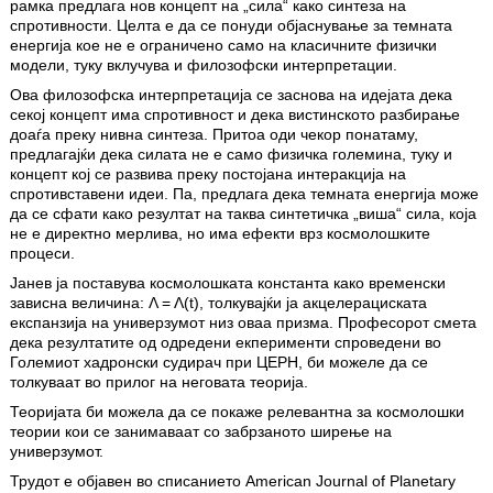
рамка предлага нов концепт на „сила“ како синтеза на
спротивности. Целта е да се понуди објаснување за темната
енергија кое не е ограничено само на класичните физички
модели, туку вклучува и филозофски интерпретации.
Ова филозофска интерпретација се заснова на идејата дека
секој концепт има спротивност и дека вистинското разбирање
доаѓа преку нивна синтеза. Притоа оди чекор понатаму,
предлагајќи дека силата не е само физичка големина, туку и
концепт кој се развива преку постојана интеракција на
спротивставени идеи. Па, предлага дека темната енергија може
да се сфати како резултат на таква синтетичка „виша“ сила, која
не е директно мерлива, но има ефекти врз космолошките
процеси.
Јанев ја поставува космолошката константа како временски
зависна величина: Λ = Λ(t), толкувајќи ја акцелерациската
експанзија на универзумот низ оваа призма. Професорот смета
дека резултатите од одредени екперименти спроведени во
Големиот хадронски судирач при ЦЕРН, би можеле да се
толкуваат во прилог на неговата теорија.
Теоријата би можела да се покаже релевантна за космолошки
теории кои се занимаваат со забрзаното ширење на
универзумот.
Трудот е објавен во списанието American Journal of Planetary