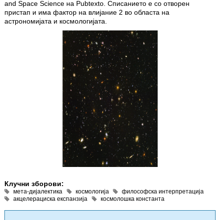
and Space Science на Pubtexto. Списанието е со отворен
пристап и има фактор на влијание 2 во областа на
астрономијата и космологијата.
Клучни зборови:
мета-дијалектика
космологија
философска интерпретација
акцелерациска експанзија
космолошка константа