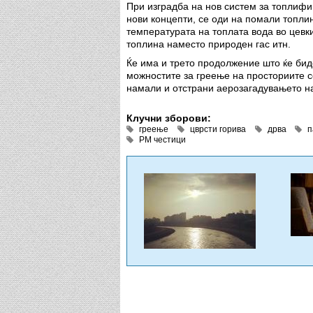
При изградба на нов систем за топлифи
нови концепти, се оди на помали топли
температурата на топлата вода во цевки
топлина наместо природен гас итн.
Ќе има и трето продолжение што ќе бид
можностите за греење на просториите с
намали и отстрани аерозагадувањето на
Клучни зборови:
греење
цврсти горива
дрва
п
PM честици