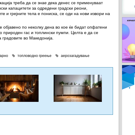
кација треба да се знае дека денес се применуваат
нски капацитети за одредени градски реони,
те и грејните тела е пониска, се оди на нови извори на
е објавено по неколку дена во кое ќе бидат опфатени
о природен гас и топлински пумпи. Целта е да се
 градовите во Македонија.
арно
топловодно греење
аерозагадување