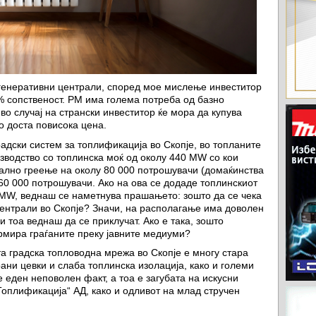
огенеративни централи, според мое мислење инвеститор
% сопственост. РМ има голема потреба од базно
 во случај на странски инвеститор ќе мора да купува
о доста повисока цена.
адски систем за топлификација во Скопје, во топланите
изводство со топлинска моќ од околу 440 MW со кои
рално греење на околу 80 000 потрошувачи (домаќинства
у 60 000 потрошувачи. Ако на ова се додаде топлинскиот
 MW, веднаш се наметнува прашањето: зошто да се чека
централи во Скопје? Значи, на располагање има доволен
и тоа веднаш да се приклучат. Ако е така, зошто
рмира граѓаните преку јавните медиуми?
та градска топловодна мрежа во Скопје е многу стара
ани цевки и слаба топлинска изолација, како и големи
е еден неповолен факт, а тоа е загубата на искусни
оплификација“ АД, како и одливот на млад стручен