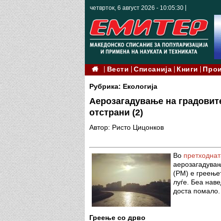
четврток, 6 август 2026 - 10:05:32
Вести
Списанија
Книги
Про
Рубрика: Екологија
Аерозагадување на градовите
отстрани (2)
Автор: Ристо Цицонков
Во
претходнат
аерозагадувањ
(РМ) е греењет
луѓе. Беа наве
доста помало.
Греење со дрво