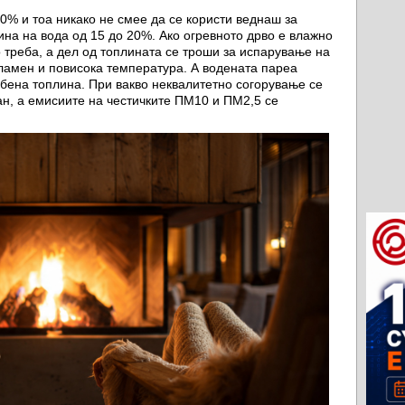
0% и тоа никако не смее да се користи веднаш за
ина на вода од 15 до 20%. Ако огревното дрво е влажно
о треба, а дел од топлината се троши за испарување на
ламен и повисока температура. А водената пареа
губена топлина. При вакво неквалитетно согорување се
ан, а емисиите на честичките ПМ10 и ПМ2,5 се