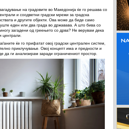
загадување на градовите во Македонија ќе го решава со
централи и соодветни градски мрежи за градска
ствата и другите објекти. Ова може да биде само
уште еден или два града во државава. А што бива со
 многу загадени од греењето со дрва? Не верувам дека
и централи.
ѓаните ќе го прифатат овој градски централен систем,
ително приклучување. Овој концепт има и предности и
е да ги анализирам заради ограничениот простор.