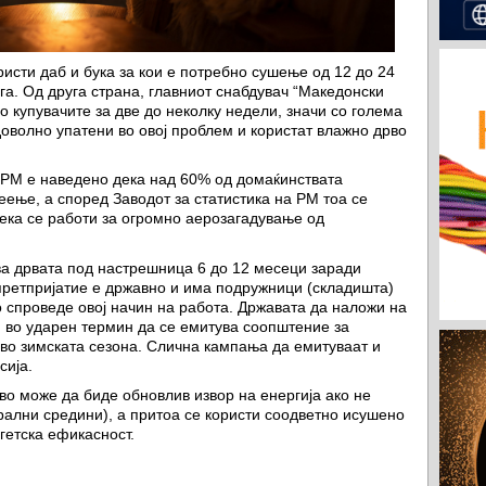
ристи даб и бука за кои е потребно сушење од 12 до 24
га. Од друга страна, главниот снабдувач “Македонски
о купувачите за две до неколку недели, значи со голема
доволно упатени во овој проблем и користат влажно дрво
а РМ е наведено дека над 60% од домаќинствата
реење, а според Заводот за статистика на РМ тоа се
дека се работи за огромно аерозагадување од
ва дрвата под настрешница 6 до 12 месеци заради
претпријатие е државно и има подружници (складишта)
о спроведе овој начин на работа. Државата да наложи на
н во ударен термин да се емитува соопштение за
во зимската сезона. Слична кампања да емитуваат и
сија.
во може да биде обновлив извор на енергија ако не
ални средини), а притоа се користи соодветно исушено
гетска ефикасност.