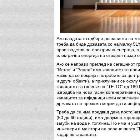
Ако владата го одбере решението со к
треба да биде државата со најмалку 51
производство на електрична енергија, а
електрична енергија на отворен пазар с
Ако се направи преглед на сегашниот гр
“Исток“ и “Запад“ има капацитет за про
може да се покријат потребите за цент
и други објекти), а приклучени се окол
капацитет за греење на “ТЕ-ТО“ од 160
изградба на нови гасни когенеративни 
капацитет за илјадници нови корисници 
државата не презема мерки да ги инфо
Треба да се има предвид дека постојна
(50 до 60 години), има делумно кородир
загуби на вода и топлина. Но има и ушт
инженери и мајстори од поранешната “Т
кадар во странство.