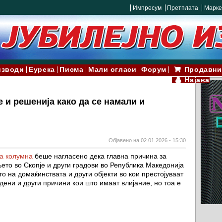
Импресум
Претплата
Марке
изводи
Еурека
Писма
Мали огласи
Форум
Продавни
Најава
 и решенија како да се намали и
Објавено на 02.01.2026 - 15:30
а колумна
беше нагласено дека главна причина за
ето во Скопје и други градови во Република Македонија
о на домаќинствата и други објекти во кои престојуваат
дени и други причини кои што имаат влијание, но тоа е