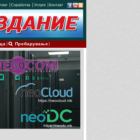
тинг
Соработка
Услуги
Контакт
ца
Пребарување