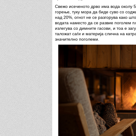
Свежо исеченото дрво има вода околу 5
горење, туку мора да биде суво со содж
над 20%, огнот не се разгорува како шт
водата наместо да се развие поголем п
излегува со димните гасови, и тоа е за
таложат саѓи и материја слична на катр
значително поголеми.