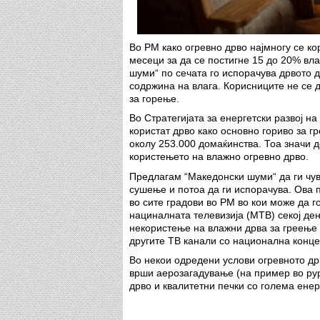
Во РМ како огревно дрво најмногу се ко
месеци за да се постигне 15 до 20% вла
шуми“ по сечата го испорачува дрвото д
содржина на влага. Корисниците не се 
за горење.
Во Стратегијата за енергетски развој н
користат дрво како основно гориво за г
околу 253.000 домаќинства. Тоа значи 
користењето на влажно огревно дрво.
Предлагам “Македонски шуми“ да ги чу
сушење и потоа да ги испорачува. Ова 
во сите градови во РМ во кои може да г
нациналната телевизија (МТВ) секој де
некористење на влажни дрва за греење 
другите ТВ канали со национална конце
Во некои одредени услови огревното др
врши аерозагадување (на пример во рур
дрво и квалитетни печки со голема енер