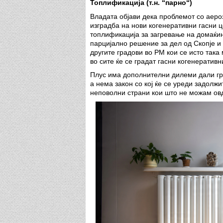
Топлификација (т.н. “парно“)
Владата објави дека проблемот со аеро
изградба на нови когенеративни гасни 
топлификација за загревање на домаќин
парцијално решение за дел од Скопје и 
другите градови во РМ кои се исто така
во сите ќе се градат гасни когенеративн
Плус има дополнителни дилеми дали гра
а нема закон со кој ќе се уреди задолж
неповолни страни кои што не можам овд