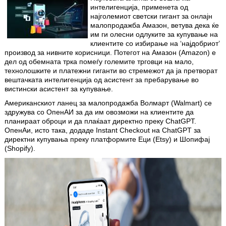
интелигенција, применета од
најголемиот светски гигант за онлајн
малопродажба Амазон, ветува дека ќе
им ги олесни одлуките за купување на
клиентите со избирање на ‘најдобриот’
производ за нивните корисници. Потегот на Амазон (Amazon) е
дел од обемната трка помеѓу големите трговци на мало,
технолошките и платежни гиганти во стремежот да ја претворат
вештачката интелигенција од асистент за пребарување во
вистински асистент за купување.
Американскиот ланец за малопродажба Волмарт (Walmart) се
здружува со ОпенАИ за да им овозможи на клиентите да
планираат оброци и да плаќаат директно преку ChatGPT.
ОпенАи, исто така, додаде Instant Checkout на ChatGPT за
директни купувања преку платформите Еци (Etsy) и Шопифај
(Shopify).