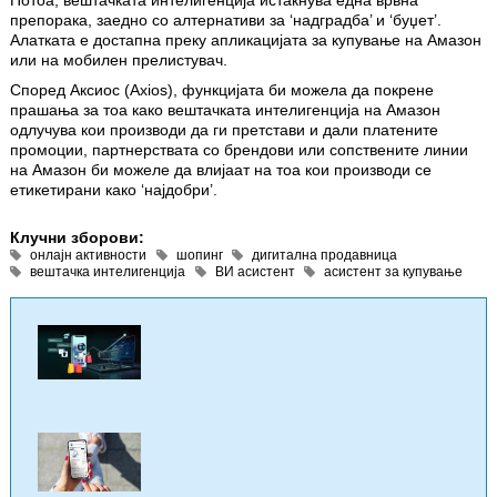
Потоа, вештачката интелигенција истакнува една врвна
препорака, заедно со алтернативи за ‘надградба’ и ‘буџет’.
Алатката е достапна преку апликацијата за купување на Амазон
или на мобилен прелистувач.
Според Аксиос (Axios), функцијата би можела да покрене
прашања за тоа како вештачката интелигенција на Амазон
одлучува кои производи да ги претстави и дали платените
промоции, партнерствата со брендови или сопствените линии
на Амазон би можеле да влијаат на тоа кои производи се
етикетирани како ‘најдобри’.
Клучни зборови:
онлајн активности
шопинг
дигитална продавница
вештачка интелигенција
ВИ асистент
асистент за купување