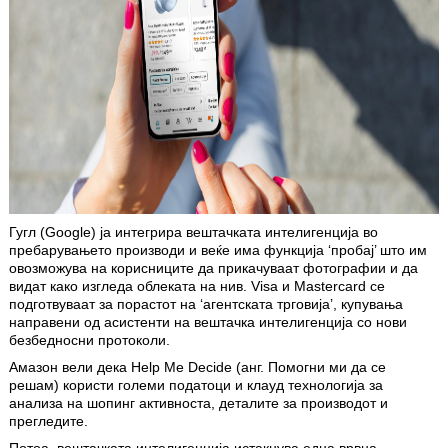
Гугл (Google) ја интегрира вештачката интелигенција во
пребарувањето производи и веќе има функција ‘пробај’ што им
овозможува на корисниците да прикачуваат фотографии и да
видат како изгледа облеката на нив. Visa и Mastercard се
подготвуваат за порастот на ‘агентската трговија’, купувања
направени од асистенти на вештачка интелигенција со нови
безбедносни протоколи.
Амазон вели дека Help Me Decide (анг. Помогни ми да се
решам) користи големи податоци и клауд технологија за
анализа на шопинг активноста, деталите за производот и
прегледите.