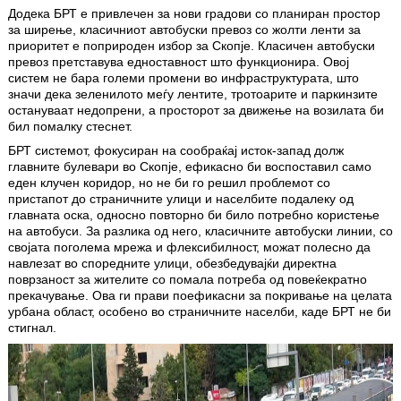
Додека БРТ е привлечен за нови градови со планиран простор
за ширење, класичниот автобуски превоз со жолти ленти за
приоритет е поприроден избор за Скопје. Класичен автобуски
превоз претставува едноставност што функционира. Овој
систем не бара големи промени во инфраструктурата, што
значи дека зеленилото меѓу лентите, тротоарите и паркинзите
остануваат недопрени, а просторот за движење на возилата би
бил помалку стеснет.
БРТ системот, фокусиран на сообраќај исток-запад долж
главните булевари во Скопје, ефикасно би воспоставил само
еден клучен коридор, но не би го решил проблемот со
пристапот до страничните улици и населбите подалеку од
главната оска, односно повторно би било потребно користење
на автобуси. За разлика од него, класичните автобуски линии, со
својата поголема мрежа и флексибилност, можат полесно да
навлезат во споредните улици, обезбедувајќи директна
поврзаност за жителите со помала потреба од повеќекратно
прекачување. Ова ги прави поефикасни за покривање на целата
урбана област, особено во страничните населби, каде БРТ не би
стигнал.