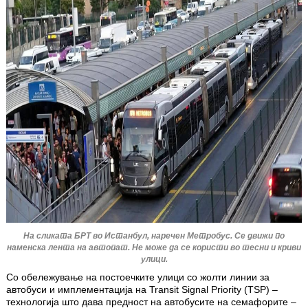
На сликата БРТ во Истанбул, наречен Метробус. Се движи по
наменска лента на автопат. Не може да се користи во тесни и криви
улици.
Со обележување на постоечките улици со жолти линии за
автобуси и имплементација на Transit Signal Priority (TSP) –
технологија што дава предност на автобусите на семафорите –