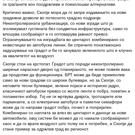
ги граѓаните кон поодржливи и поеколошки алтернативи.
Критично важно, Скопје мора да го запре издавањето на нови
градежни дозволи во потесното градско подрачје.
Неконтролираната урбанизација, со нови згради што ја
зголемуваат густината без соодветна инфраструктура, само го
влошува сообраќајот и го оптоварува јавниот превоз.
Ограничувањето на изградбата во центарот, комбинирано со
инвестиции во автобуски линии, би спречило понатамошно
задушување на градот и би го зачувало зеленилото што е клучно
за квалитетот на воздухот.
Скопје стои на крстопат. Градот што поради неконтролирано
ширење нараснал двојно од планираното, не може повеќе вака
да продолжи да функционира. БРТ може да биде применлив
само за нови градови со широки булевари, но за Скопје, со
неговите тесни булевари, зелени појаси и историско јадро,
класичниот автобуски превоз со жолти ленти е побрз, поевтин и
попаметен избор. Тој не ги жртвува дрвјата, тротоарите или
паркинзите, а со електрични автобуси и паметни семафори
може да го направи градот побрз, почист и попријатен.
Комбиниран со наплата за влез во центарот и даноци за нови
автомобили, овој систем би можел да го намали сообраќајниот
хаос и да го врати воздухот што толку ни е потребен, а Скопје да
стане пример за одржлив град во регионот.