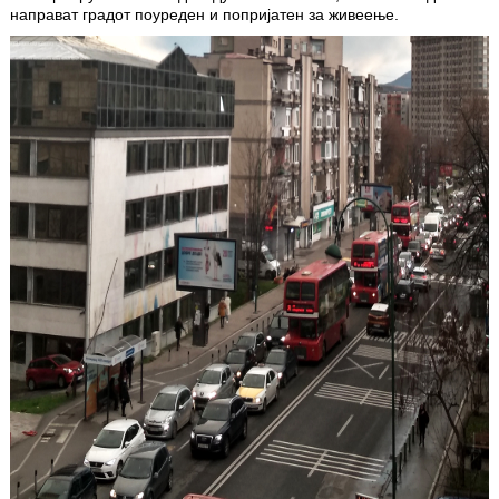
направат градот поуреден и попријатен за живеење.