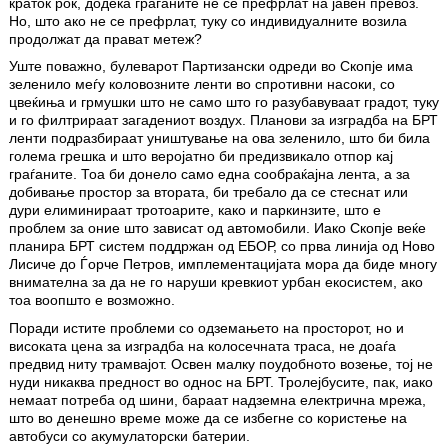
краток рок, додека граѓаните не се префрлат на јавен превоз.
Но, што ако не се префрлат, туку со индивидуалните возила
продолжат да прават метеж?
Уште поважно, булеварот Партизански одреди во Скопје има
зеленило меѓу коловозните ленти во спротивни насоки, со
цвеќиња и грмушки што не само што го разубавуваат градот, туку
и го филтрираат загадениот воздух. Планови за изградба на БРТ
ленти подразбираат уништување на ова зеленило, што би била
голема грешка и што веројатно би предизвикало отпор кај
граѓаните. Тоа би донело само една сообраќајна лента, а за
добивање простор за втората, би требало да се стеснат или
дури елиминираат тротоарите, како и паркинзите, што е
проблем за оние што зависат од автомобили. Иако Скопје веќе
планира БРТ систем поддржан од ЕБОР, со прва линија од Ново
Лисиче до Ѓорче Петров, имплементацијата мора да биде многу
внимателна за да не го наруши кревкиот урбан екосистем, ако
тоа воопшто е возможно.
Поради истите проблеми со одземањето на просторот, но и
високата цена за изградба на колосечната траса, не доаѓа
предвид ниту трамвајот. Освен малку поудобното возење, тој не
нуди никаква предност во однос на БРТ. Тролејбусите, пак, иако
немаат потреба од шини, бараат надземна електрична мрежа,
што во денешно време може да се избегне со користење на
автобуси со акумулаторски батерии.