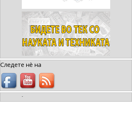
Следете нè на
-