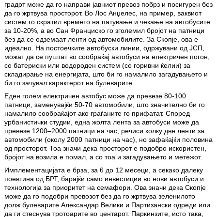
градот може да го направи јавниот превоз побрз и посигурен без
да го жртвува просторот. Во Лос Анџелес, на пример, ваквиот
систем го скратил времето на патување и чекање на автобусите
за 10-20%, а во Сан Франциско го зголемил бројот на патници
без да се одземаат ленти од автомобилите. За Скопје, ова е
идеално. На постоечките автобуски линии, одржувани од ЈСП,
можат да се пуштат во сообраќај автобуси на електричен погон,
со батериски или водороден систем (со горивни ќелии) за
складирање на енергијата, што би го намалило загадувањето и
би го зачувал карактерот на булеварите.
Еден голем електричен автобус може да превезе 80-100
патници, заменувајќи 50-70 автомобили, што значително би го
намалило сообраќајот ако граѓаните го прифатат. Според
урбанистички студии, една жолта лента за автобуси може да
превезе 1200–2000 патници на час, речиси колку две ленти за
автомобили (околу 2000 патници на час), но зафаќајќи половина
од просторот. Тоа значи дека просторот е подобро искористен,
бројот на возила е помал, а со тоа и загадувањето и метежот.
Имплементацијата е брза, за 6 до 12 месеци, а секако далеку
поевтина од БРТ, барајќи само инвестиции во нови автобуси и
технологија за приоритет на семафори. Ова значи дека Скопје
може да го подобри превозот без да го жртвува зеленилото
долж булеварите Александар Велики и Партизански одреди или
да ги стеснува тротоарите во центарот. Паркинзите, исто така,