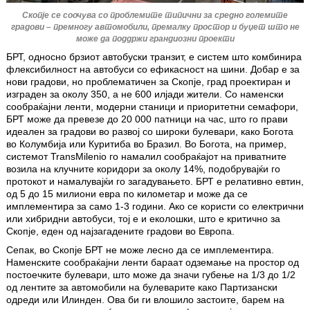
Скопје се соочува со проблемите типични за средно големите
градови – премногу автомобили, премалку простор и буџет што не
може да поддржи грандиозни проекти
БРТ, односно брзиот автобуски транзит, е систем што комбинира
флексибилност на автобуси со ефикасност на шини. Добар е за
нови градови, но проблематичен за Скопје, град проектиран и
изграден за околу 350, а не 600 илјади жители. Со наменски
сообраќајни ленти, модерни станици и приоритетни семафори,
БРТ може да превезе до 20 000 патници на час, што го прави
идеален за градови во развој со широки булевари, како Богота
во Колумбија или Куритиба во Бразил. Во Богота, на пример,
системот TransMilenio го намалил сообраќајот на приватните
возила на клучните коридори за околу 14%, подобрувајќи го
протокот и намалувајќи го загадувањето. БРТ е релативно евтин,
од 5 до 15 милиони евра по километар и може да се
имплементира за само 1-3 години. Ако се користи со електрични
или хибридни автобуси, тој е и еколошки, што е критично за
Скопје, еден од најзагадените градови во Европа.
Сепак, во Скопје БРТ не може лесно да се имплементира.
Наменските сообраќајни ленти бараат одземање на простор од
постоечките булевари, што може да значи губење на 1/3 до 1/2
од лентите за автомобили на булеварите како Партизански
одреди или Илинден. Ова би ги влошило застоите, барем на