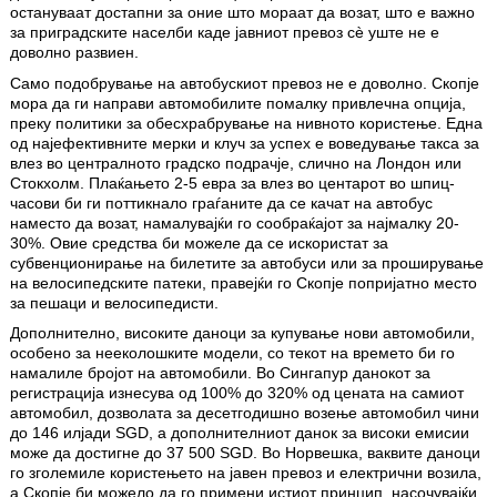
остануваат достапни за оние што мораат да возат, што е важно
за приградските населби каде јавниот превоз сè уште не е
доволно развиен.
Само подобрување на автобускиот превоз не е доволно. Скопје
мора да ги направи автомобилите помалку привлечна опција,
преку политики за обесхрабрување на нивното користење. Една
од најефективните мерки и клуч за успех е воведување такса за
влез во централното градско подрачје, слично на Лондон или
Стокхолм. Плаќањето 2-5 евра за влез во центарот во шпиц-
часови би ги поттикнало граѓаните да се качат на автобус
наместо да возат, намалувајќи го сообраќајот за најмалку 20-
30%. Овие средства би можеле да се искористат за
субвенционирање на билетите за автобуси или за проширување
на велосипедските патеки, правејќи го Скопје попријатно место
за пешаци и велосипедисти.
Дополнително, високите даноци за купување нови автомобили,
особено за нееколошките модели, со текот на времето би го
намалиле бројот на автомобили. Во Сингапур данокот за
регистрација изнесува од 100% до 320% од цената на самиот
автомобил, дозволата за десетгодишно возење автомобил чини
до 146 илјади SGD, а дополнителниот данок за високи емисии
може да достигне до 37 500 SGD. Во Норвешка, ваквите даноци
го зголемиле користењето на јавен превоз и електрични возила,
а Скопје би можело да го примени истиот принцип, насочувајќи