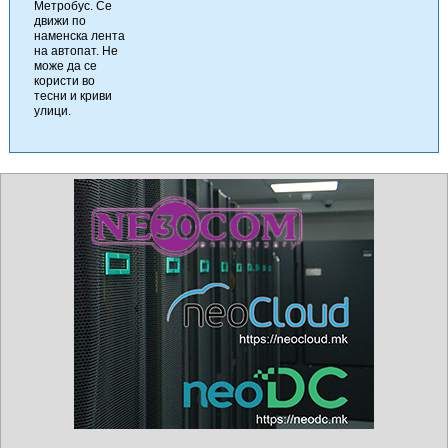
Метробус. Се
движи по
наменска лента
на автопат. Не
може да се
користи во
тесни и криви
улици.