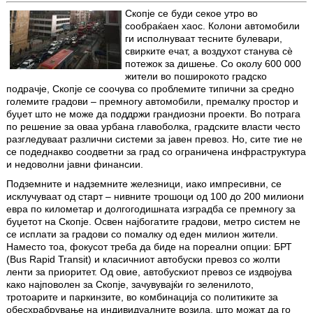
Скопје се буди секое утро во
сообраќаен хаос. Колони автомобили
ги исполнуваат тесните булевари,
свирките ечат, а воздухот станува сè
потежок за дишење. Со околу 600 000
жители во поширокото градско
подрачје, Скопје се соочува со проблемите типични за средно
големите градови – премногу автомобили, премалку простор и
буџет што не може да поддржи грандиозни проекти. Во потрага
по решение за оваа урбана главоболка, градските власти често
разгледуваат различни системи за јавен превоз. Но, сите тие не
се подеднакво соодветни за град со ограничена инфраструктура
и недоволни јавни финансии.
Подземните и надземните железници, иако импресивни, се
исклучуваат од старт – нивните трошоци од 100 до 200 милиони
евра по километар и долгогодишната изградба се премногу за
буџетот на Скопје. Освен најбогатите градови, метро систем не
се исплати за градови со помалку од еден милион жители.
Наместо тоа, фокусот треба да биде на пореални опции: БРТ
(Bus Rapid Transit) и класичниот автобуски превоз со жолти
ленти за приоритет. Од овие, автобускиот превоз се издвојува
како најповолен за Скопје, зачувувајќи го зеленилото,
тротоарите и паркинзите, во комбинација со политиките за
обесхрабрување на индивидуалните возила, што можат да го