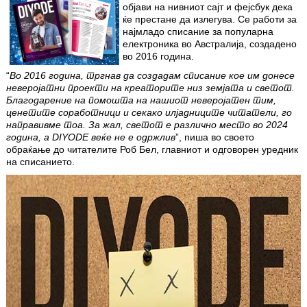
објави на нивниот сајт и фејсбук дека
ќе престане да излегува. Се работи за
најмладо списание за популарна
електроника во Австралија, создадено
во 2016 година.
“
Во 2016 година, тргнав да создадам списание кое им донесе
неверојатни проекти на креаторите низ земјата и светот.
Благодарение на помошта на нашиот неверојатен тим,
ценетите соработници и секако илјадниците читатели, го
направивме тоа. За жал, светот е различно место во 2024
година, а DIYODE веќе не е одржлив
”, пиша во своето
обраќање до читателите Роб Бел, главниот и одговорен уредник
на списанието.