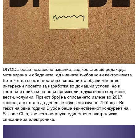
DIYODE беше независно издание, зад кое стоеше редакција
мотивирана и обединета од нивната љубов кон електрониката.
Во текот на своето постоење списанието објави мноштво
интересни проекти за изработка во домашни услови, но и
тестови и прикази на нови производи, едукативни содржини,
вести, колумни. Првиот број на списанието излезе во 2017
година, а оттогаш до денес се излезени вкупно 79 броја. Во
текот на овие години Diyode беше единствениот конкурент на
Silicone Chip, кое сега останува единствено австралиско
списание за електроника.