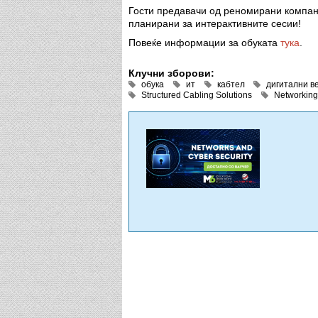
Гости предавачи од реномирани компании
планирани за интерактивните сесии!
Повеќе информации за обуката
тука
.
Клучни зборови:
обука
ит
кабтел
дигитални в
Structured Cabling Solutions
Networking