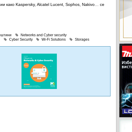
 како Kaspersky, Alcatel Lucent, Sophos, Nakivo… се
ештини
Networks and Cyber security
Cyber Security
Wi-Fi Solutions
Storages