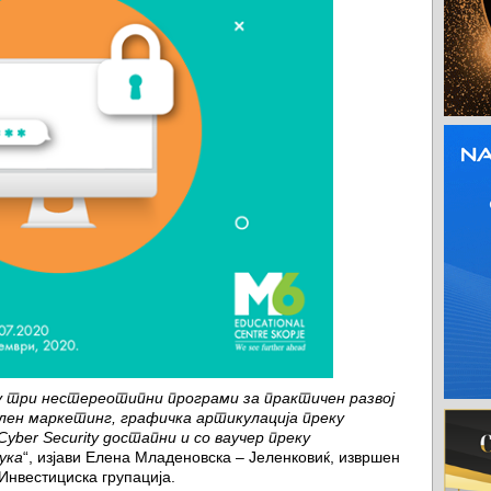
у три нестереотипни програми за практичен развој
лен маркетинг, графичка артикулација преку
Cyber Security достапни и со ваучер преку
ука
“, изјави Елена Младеновска – Јеленковиќ, извршен
Инвестициска групација.