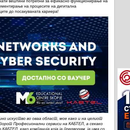
останати вештини потребни за ефикасно функционирање на
ементирање на процесите на дигитална
ците до посакуваната кариера!
но искуство во оваа област, мое како и на целиот
торот Професионални сервиси на КАБТЕЛ, а секако
КАБТЕЛ, како компанија која ја предводам, ја има со