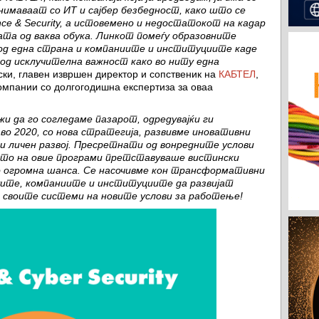
нимаваат со ИТ и сајбер безбедност, како што се
ence & Security, а истовемено и недостатокот на кадар
бата од ваква обука. Линкот помеѓу образовните
д една страна и компаниите и институциите каде
 од исклучителна важност како во ниту една
ски, главен извршен директор и сопственик на
КАБТЕЛ
,
омпании со долгогодишна експертиза за оваа
и да го согледаме пазарот, одредувајќи ги
во 2020, со нова стратегија, развивме иновативни
и личен развој. Пресретнати од вонредните услови
ето на овие програми претставуваше вистински
ако огромна шанса. Се насочивме кон трансформативни
уите, компаниите и институциите да развијат
 своите системи на новите услови за работење!