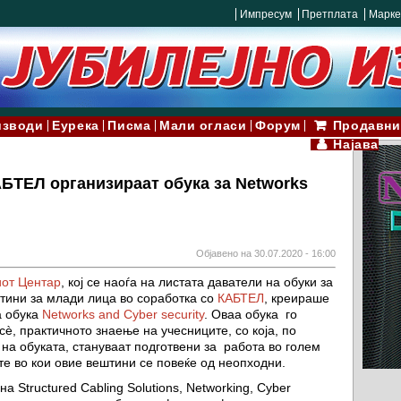
Импресум
Претплата
Марке
изводи
Еурека
Писма
Мали огласи
Форум
Продавни
Најава
БТЕЛ организираат обука за Networks
Објавено на 30.07.2020 - 16:00
иот Центар
, кој се наоѓа на листата даватели на обуки за
тини за млади лица во соработка со
КАБТЕЛ
, креираше
а обука
Networks and Cyber security
. Оваа обука го
сè, практичното знаење на учесниците, со која, по
на обуката, стануваат подготвени за работа во голем
те во кои овие вештини се повеќе од неопходни.
 Structured Cabling Solutions, Networking, Cyber