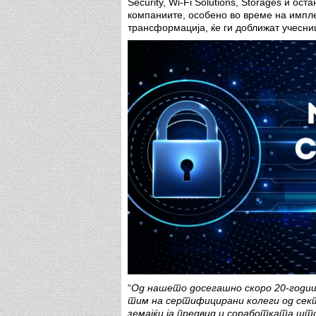
Security, Wi-Fi Solutions, Storages и 
компаниите, особено во време на импл
трансформација, ќе ги доближат учесни
“
Од нашето досегашно скоро 20-годиш
тим на сертифицирани колеги од сек
земајќи ја предвид и соработката што 