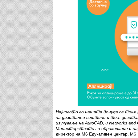
Најновото во нашата понуда се токм
на дигитални вештини и тоа: дигита
изучување на AutoCAD, и Networks and 
Министерството за образование и на
директор на М6 Едукативен центар, М6 