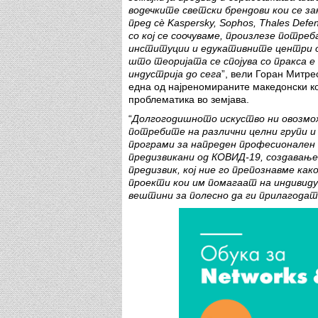
водечките светски брендови кои се за
пред сè Kaspersky, Sophos, Thales Def
со кој се соочуваме, произлезе потре
институции и едукативните центри о
што теоријата се спојува со пракса е
индустрија до сега
”, вели Горан Митре
една од најреномираните македонски к
проблематика во земјава.
“
Долгогодишното искуство ни овозмож
потребите на различни целни групи и 
програми за напреден професионален 
предизвикaни од КОВИД-19, создавањ
предизвик, кој ние го препознавме к
проекти кои им помагаат на индивид
вештини за полесно да ги прилагодат