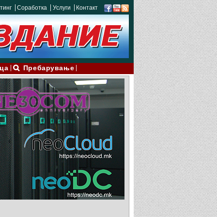
тинг
Соработка
Услуги
Контакт
ца
Пребарување