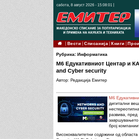
сабота, 8 август 2026 - 15:08:03
Вести
Списанија
Книги
Про
Рубрика: Информатика
М6 Едукативниот Центар и КА
and Cyber security
Автор: Редакција Емитер
М6 Едукативн
дигитални веш
нестереотипн
развива, пред 
завршувањето 
број компании
Висококвалитетни содржини од областа на