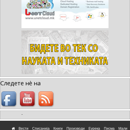
Следете нè на
-
Вести
Списанија
Книги
Производи
Еурека
Писма
Мали