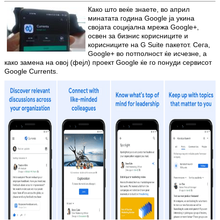
Како што веќе знаете, во април
минатата година Google ја укина
својата социјална мрежа Google+,
освен за бизнис корисниците и
корисниците на G Suite пакетот.
Сега,
Google+ во потполност ќе исчезне, а
како замена на овој (фејл) проект Google ќе го понуди сервисот
Google Currents.