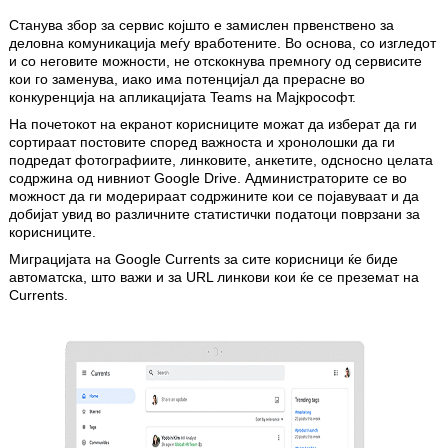
Станува збор за сервис којшто е замислен првенствено за
деловна комуникација меѓу вработените. Во основа, со изгледот
и со неговите можности, не отскокнува премногу од сервисите
кои го заменува, иако има потенцијал да прерасне во
конкуренција на апликацијата Teams на Мајкрософт.
На почетокот на екранот корисниците можат да изберат да ги
сортираат постовите според важноста и хронолошки да ги
подредат фотографиите, линковите, анкетите, одсносно целата
содржина од нивниот Google Drive. Администраторите се во
можност да ги модерираат содржините кои се појавуваат и да
добијат увид во различните статистички податоци поврзани за
корисниците.
Миграцијата на Google Currents за сите корисници ќе биде
автоматска, што важи и за URL линкови кои ќе се преземат на
Currents.