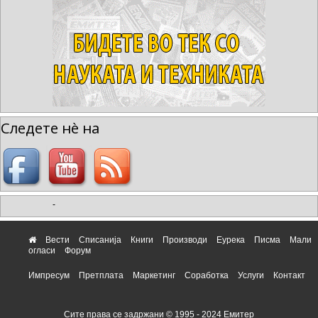
Следете нè на
-
Вести
Списанија
Книги
Производи
Еурека
Писма
Мали
огласи
Форум
Импресум
Претплата
Маркетинг
Соработка
Услуги
Контакт
Сите права се задржани © 1995 - 2024 Емитер