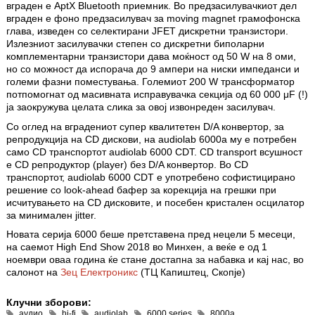
вграден е AptX Bluetooth приемник. Во предзасилувачкиот дел
вграден е фоно предзасилувач за moving magnet грамофонска
глава, изведен со селектирани JFET дискретни транзистори.
Излезниот засилувачки степен со дискретни биполарни
комплементарни транзистори дава моќност од 50 W на 8 оми,
но со можност да испорача до 9 ампери на ниски импеданси и
големи фазни поместувања. Големиот 200 W трансформатор
потпомогнат од масивната исправувачка секција од 60 000 μF (!)
ја заокружува целата слика за овој извонреден засилувач.
Со оглед на вградениот супер квалитетен D/A конвертор, за
репродукција на CD дискови, на
audiolab 6000a му е потребен
само CD транспортот audiolab 6000 CDT. CD transport всушност
е CD репродуктор (player) без D/A конвертор. Во CD
транспортот, audiolab 6000 CDT е употребено софистицирано
решение со look-ahead бафер за корекција на грешки при
исчитувањето на CD дисковите, и посебен кристален осцилатор
за минимален jitter.
Новата серија 6000 беше претставена пред нецели 5 месеци,
на саемот High End Show 2018 во Минхен, а веќе е од 1
ноември оваа година ќе стане достапна за набавка и кај нас, во
салонот на
Зец Електроникс
(ТЦ Капиштец, Скопје)
Клучни зборови:
аудио
hi-fi
audiolab
6000 series
8000a