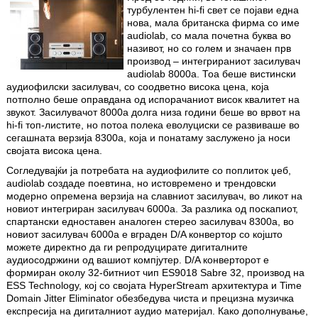
турбулентен hi-fi свет се појави една
нова, мала британска фирма со име
audiolab, со мала почетна буква во
називот, но со голем и значаен прв
производ – интегрираниот засилувач
audiolab 8000a. Тоа беше вистински
аудиофилски засилувач, со соодветно висока цена, која
потполно беше оправдана од испорачаниот висок квалитет на
звукот. Засилувачот 8000a долгa низa години беше во врвот на
hi-fi топ-листите, но потоа полека еволуциски се развиваше во
сегашната верзија 8300а, која и понатаму заслужено ја носи
својата висока цена.
Согледувајќи ја потребата на аудиофилите со поплиток џеб,
audiolab создаде поевтина, но истовремено и трендовски
модерно опремена верзија на славниот засилувач, во ликот на
новиот интегриран засилувач 6000а. За разлика од поскапиот,
спартански едноставен аналоген стерео засилувач 8300а, во
новиот засилувач 6000а е вграден D/A конвертор со којшто
можете директно да ги репродуцирате дигиталните
аудиосодржини од вашиот компјутер. D/A конверторот е
формиран околу 32-битниот чип ES9018 Sabre 32, производ на
ESS Technology, кој со својата HyperStream архитектура и Time
Domain Jitter Eliminator обезбедува чиста и прецизна музичка
експресија на дигиталниот аудио материјал. Како дополнување,