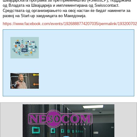
Швајцарската програма за претприемништво (#SwissEP), поддржана
од Владата на Швајцарија и имплементирана од Swisscontact.
Средствата од организирањето на овој настан ќе бидат наменети за
развој на Start-up заедницата во Македонија.
https://www.facebook.com/events/1926888774207035/permalink/19320070