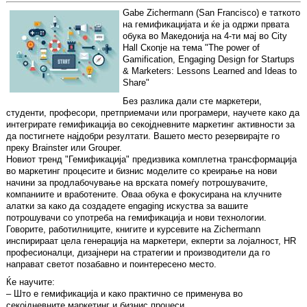
Gabe Zichermann (San Francisco) e таткото
на гемификацијата и ќе ја одржи првата
обука во Македонија на 4-ти мај во City
Hall Скопје на тема "The power of
Gamification, Engaging Design for Startups
& Marketers: Lessons Learned and Ideas to
Share"
Без разлика дали сте маркетери,
студенти, професори, претприемачи или програмери, научете како да
интегрирате гемификација во секојдневните маркетинг активности за
да постигнете најдобри резултати. Вашето место резервирајте го
преку Brainster или Grouper.
Новиот тренд "Гемификација" предизвика комплетна трансформација
во маркетинг процесите и бизнис моделите со креирање на нови
начини за продлабочување на врската помеѓу потрошувачите,
компаниите и вработените. Оваа обука е фокусирана на клучните
алатки за како да создадете engaging искуства за вашите
потрошувачи со употреба на гемификација и нови технологии.
Говорите, работилниците, книгите и курсевите на Zichermann
инспирираат цела генерација на маркетери, екперти за лојалност, HR
професионалци, дизајнери на стратегии и производители да го
направат светот позабавно и поинтересено место.
Ќе научите:
– Што е гемификација и како практично се применува во
секојдневните маркетинг и бизнис процеси,