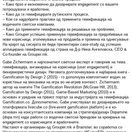
– Како брзо и економично да дизајнирате engagement со вашите
потрошувачи и вработени,
– Како да ги гемифицирате рутинските процеси,
– Кои се најдобрите практики од применета гемификација на
водечките светски компании,
– Како да примените гемификација за решавање на проблеми,
– Како Grouper успешно применува гејмификација за придобивање на
нови корисници, зголемување на продажба и промена на однесување
На крајот од сесијата ќе биде презентиран case-study од успешно
аплицирана гемификација од страна на Д-р Нина Ангеловска, CEO &
Co-founder на Grouper.mk.
Gabe Zichermann е најпознатиот светски експерт и говорник на тема
гемификација, ангажирање на корисници (user engagement) и
бихејвиористички дизајн. Неговата долгоочекувана и најбарана книга -
Gamification by Design 2 (2015) - го дополнува комплетниот водич за
користење на механики на игра во не-игрив контекст. Zichermann
автор на книгите The Gamification Revolution (McGraw Hill, 2013),
Gamification by Design (2011), Game-Based Marketing (2010) и е
основач и уредник на првиот портал за индустријата на гемификација
Gamification.co. Дополнително, Gabe учествувал во дизајнирањето на
платформата livecube.co (live-event gamification platform) и е ко-
основач на консултантската компанија за стратегија/дизајн Dopamine
(dopa.mn) каде работи со водечки светски брендови за креирање на
engagement со корисниците и вработените.
Настанот е организиран од Grouper.mk и Brainster, во соработка со