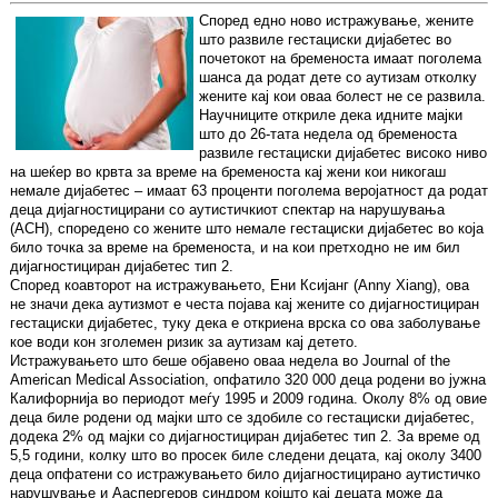
Според едно ново истражување, жените
што развиле гестациски дијабетес во
почетокот на бременоста имаат поголема
шанса да родат дете со аутизам отколку
жените кај кои оваа болест не се развила.
Научниците откриле дека идните мајки
што до 26-тата недела од бременоста
развиле гестациски дијабетес високо ниво
на шеќер во крвта за време на бременоста кај жени кои никогаш
немале дијабетес – имаат 63 проценти поголема веројатност да родат
деца дијагностицирани со аутистичкиот спектар на нарушувања
(АСН), споредено со жените што немале гестациски дијабетес во која
било точка за време на бременоста, и на кои претходно не им бил
дијагностициран дијабетес тип 2.
Според коавторот на истражувањето, Ени Ксијанг (Anny Xiang), ова
не значи дека аутизмот е честа појава кај жените со дијагностициран
гестациски дијабетес, туку дека е откриена врска со ова заболување
кое води кон зголемен ризик за аутизам кај детето.
Истражувањето што беше објавено оваа недела во Journal of the
American Medical Association, опфатило 320 000 деца родени во јужна
Калифорнија во периодот меѓу 1995 и 2009 година. Околу 8% од овие
деца биле родени од мајки што се здобиле со гестациски дијабетес,
додека 2% од мајки со дијагностициран дијабетес тип 2. За време од
5,5 години, колку што во просек биле следени децата, кај околу 3400
деца опфатени со истражувањето било дијагностицирано аутистичко
нарушување и Ааспергеров синдром којшто кај децата може да