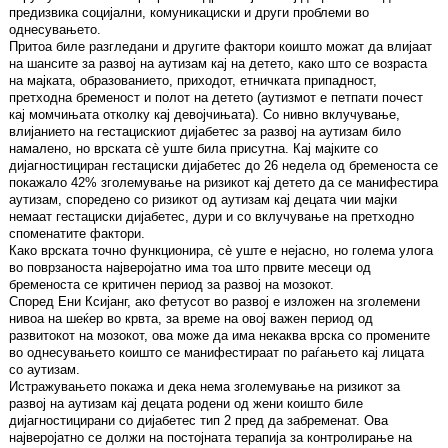
предизвика социјални, комуникациски и други проблеми во
однесувањето.
Притоа биле разгледани и другите фактори коишто можат да влијаат
на шансите за развој на аутизам кај на детето, како што се возраста
на мајката, образованието, приходот, етничката припадност,
претходна бременост и полот на детето (аутизмот е петпати почест
кај момчињата отколку кај девојчињата). Со нивно вклучување,
влијанието на гестацискиот дијабетес за развој на аутизам било
намалено, но врската сè уште била присутна. Кај мајките со
дијагностициран гестациски дијабетес до 26 недела од бременоста се
покажало 42% зголемување на ризикот кај детето да се манифестира
аутизам, споредено со ризикот од аутизам кај децата чии мајки
немаат гестациски дијабетес, дури и со вклучување на претходно
споменатите фактори.
Како врската точно функционира, сè уште е нејасно, но голема улога
во поврзаноста најверојатно има тоа што првите месеци од
бременоста се критичен период за развој на мозокот.
Според Ени Ксијанг, ако фетусот во развој е изложен на зголемени
нивоа на шеќер во крвта, за време на овој важен период од
развитокот на мозокот, ова може да има некаква врска со промените
во однесувањето коишто се манифестираат по раѓањето кај лицата
со аутизам.
Истражувањето покажа и дека нема зголемување на ризикот за
развој на аутизам кај децата родени од жени коишто биле
дијагностицирани со дијабетес тип 2 пред да забременат. Ова
најверојатно се должи на постојната терапија за контролирање на