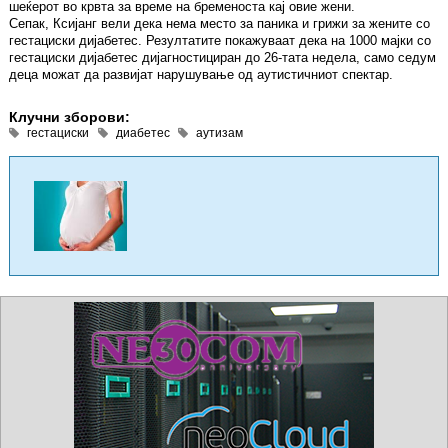
шеќерот во крвта за време на бременоста кај овие жени.
Сепак, Ксијанг вели дека нема место за паника и грижи за жените со
гестациски дијабетес. Резултатите покажуваат дека на 1000 мајки со
гестациски дијабетес дијагностициран до 26-тата недела, само седум
деца можат да развијат нарушување од аутистичниот спектар.
Клучни зборови:
гестациски
диабетес
аутизам