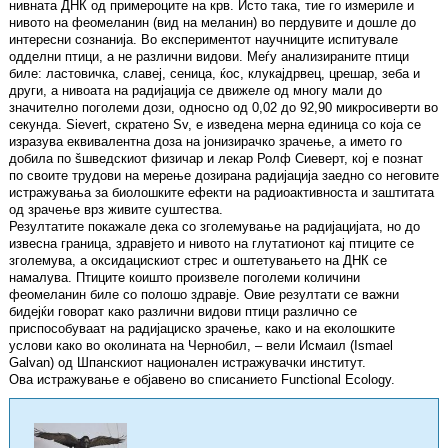
нивната ДНК од примероците на крв. Исто така, тие го измериле и
нивото на феомеланин (вид на меланин) во пердувите и дошле до
интересни сознанија. Во експериментот научниците испитувале
одделни птици, а не различни видови. Меѓу анализираните птици
биле: ластовичка, славеј, сеница, ќос, клукајдрвец, црешар, зеба и
други, а нивоата на радијација се движеле од многу мали до
значително поголеми дози, односно од 0,02 до 92,90 микросиверти во
секунда. Sievert, скратено Sv, е изведена мерна единица со која се
изразува еквивалентна доза на јонизирачко зрачење, а името го
добила по šшведскиот физичар и лекар Ролф Сиеверт, кој е познат
по своите трудови на мерење дозирана радијација заедно со неговите
истражувања за биолошките ефекти на радиоактивноста и заштитата
од зрачење врз живите суштества.
Резултатите покажале дека со зголемување на радијацијата, но до
извесна граница, здравјето и нивото на глутатионот кај птиците се
зголемува, а оксидацискиот стрес и оштетувањето на ДНК се
намалува. Птиците коишто произвеле поголеми количини
феомеланин биле со полошо здравје. Овие резултати се важни
бидејќи говорат како различни видови птици различно се
приспособуваат на радијациско зрачење, како и на еколошките
услови како во околината на Чернобил, – вели Исмаил (Ismael
Galvan) од Шпанскиот национален истражувачки институт.
Ова истражување е објавено во списанието Functional Ecology.