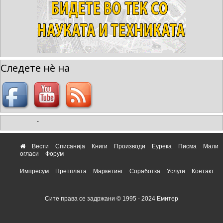
Следете нè на
-
Вести
Списанија
Книги
Производи
Еурека
Писма
Мали
огласи
Форум
Импресум
Претплата
Маркетинг
Соработка
Услуги
Контакт
Сите права се задржани © 1995 - 2024 Емитер