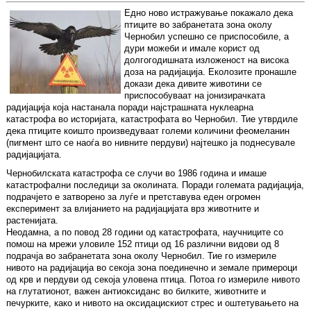
Едно ново истражување покажало дека
птиците во забранетата зона околу
Чернобил успешно се приспособиле, а
дури можеби и имале корист од
долгогодишната изложеност на висока
доза на радијација. Еколозите пронашле
докази дека дивите животини се
приспособуваат на јонизирачката
радијација која настанала поради најстрашната нуклеарна
катастрофа во историјата, катастрофата во Чернобил. Тие утврдиле
дека птиците коишто произведуваат големи количини феомеланин
(пигмент што се наоѓа во нивните пердуви) најтешко ја поднесувале
радијацијата.
Чернобилската катастрофа се случи во 1986 година и имаше
катастрофални последици за околината. Поради големата радијација,
подрачјето е затворено за луѓе и претставува еден огромен
експеримент за влијанието на радијацијата врз животните и
растенијата.
Неодамна, а по повод 28 години од катастрофата, научниците со
помош на мрежи уловиле 152 птици од 16 различни видови од 8
подрачја во забранетата зона околу Чернобил. Тие го измериле
нивото на радијација во секоја зона поединечно и земале примероци
од крв и пердуви од секоја уловена птица. Потоа го измериле нивото
на глутатионот, важен антиоксиданс во билките, животните и
печурките, како и нивото на оксидацискиот стрес и оштетувањето на