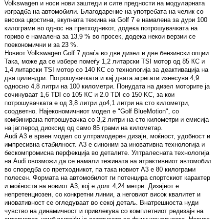
Volkswagen и носи нови заштеди и сите предности на модуларната
изградба на автомобили. Благодарение на употребата на челик со
висока цврстина, вкупната тежина на Golf 7 е намалена за дури 100
килограми во однос на претходникот, додека потрошувачката на
гориво е намалена за 13,9 % во просек, додека некои верзии се
поекономични и за 23 %.
Новиот Volkswagen Golf 7 доаѓа во две дизел и две бензински опции.
Така, може да се избере помеѓу 1,2 литарски TSI мотор од 85 КС и
1,4 литарски ТSI мотор со 140 КС со технологија за деактивација на
два цилиндри. Потрошувачката и кај двата агрегати изнесува 4,9
односно 4,8 литри на 100 километри. Понудата на дизел моторите ја
сочинуваат 1,6 TDI со 105 КС и 2.0 TDI со 150 KС, за кои
потрошувачката е од 3,8 литри до4,1 литри на сто километри,
соодветно. Најекономичниот модел е "Golf BlueMotion", со
комбинирана потрошувачка со 3,2 литри на сто километри и емисија
на јаглерод диоксид од само 85 грами на километар.
Audi А3 е врвен модел со ултрамодерен дизајн, моќност, удобност и
импресивна стабилност. А3 е синоним за иновативна технологија и
бескомпромисна перфекција во деталите. Ултралесната технологија
на Audi овозможи да се намали тежината на атрактивниот автомобил
во споредба со претходникот, па така новиот А3 е 80 килограми
полесен. Формата на автомобилот ги потенцира спортскиот карактер
и моќноста на новиот А3, кој е долг 4,24 метри. Дизајнот е
непретенциозен, со конкретни линии, а неговиот висок квалитет и
иновативност се огледуваат во секој детаљ. Внатрешноста нуди
чувство на динамичност и привлекува со комплетниот редизајн на