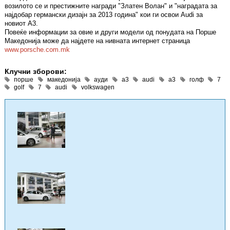
возилото се и престижните награди "Златен Волан" и "наградата за
најдобар германски дизајн за 2013 година" кои ги освои Audi за
новиот А3.
Повеќе информации за овие и други модели од понудата на Порше
Македонија може да најдете на нивната интернет страница
www.porsche.com.mk
Клучни зборови:
порше
македонија
ауди
а3
audi
a3
голф
7
golf
7
audi
volkswagen