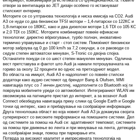
ентериерот, комбинирајќи ја естетиката со функционалноста. Новите
отвори за вентилација во ЈЕТ дизајн особено го истакнуваат
стилскиот ентериер.
Моторите се со ултранова технологија и ниска емисија на CO2. Audi
А3 се нуди со два бензински TFSI мотори – 1,4-литарски со 122КС и
1,8-литарски со 180КС, како и два дизелски мотори 1,6 TDI со 105 КС
и 2,0 TDI со 150КС. Моторите комбинираат повеќе ефикасни
технологии: директно вбризгување, турбо полнач, иновативно
термичко управување и старт - стоп систем. Помоќниот бензински
мотор забрзува од 0 до 100 km/h за 7,2 секунди, а се раководи со
седум степен автоматски менувач, S-Tronic со двојна спојка.
Останатите понуди се со шест степен мануелен менувач. Одлична
вест претставува и фактот што Audi ја намали потрошувачката на
гориво за околу 12 проценти во однос на претходниот модел.
Во областа на имиџот, Audi А3 е надополнет со повеќе стилски
додатоци како аудио системот од брендот Bang & Olufsen, MMI
навигација плус со 7 инчен дисплеј, надополнети со Bluetooth кој ги
поврзува мобилните уреди со автомобилот. Интегрираниот WLAN им
овозможува на патниците пристап до интернет, а за возачот Audi
Connect обезбедува навигација преку слики од Google Earth и Google
точки од интерес, како и пребарување на сообраќајни информации.
Друга технолошка област во која новиот Audi А3 ја докажува својата
супериорност со високите перформанси на помошните системи. Дел
од системите за помош на Audi се: адаптивниот темпомат, системите
за помош при движење во лента и при менување на лента, детекција
на сообраќајни знаци, помош при паркирање итн.
Потврда за високиот квалитет и импресивната технологија на