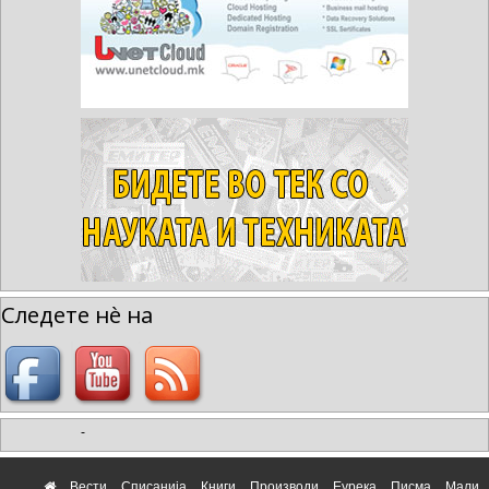
Следете нè на
-
Вести
Списанија
Книги
Производи
Еурека
Писма
Мали