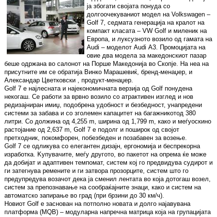
ја збогати својата понуда со
долгоочекуваниот модел на Volkswagen –
Golf 7, седмата генерација на кралот на
компакт класата – VW Golf и миленик на
Европа, и луксузното возило од гамата на
Audi – моделот Audi А3. Промоцијата на
овие два модела за македонскиот пазар
беше одржана во салонот на Порше Македонија во Скопје. На неа на
присутните им се обратија Винко Марашевиќ, бренд-менаџер, и
Александар Цветковски , продукт-менаџер.
Golf 7 е најлесната и најекономичната верзија од Golf понудена
некогаш. Се работи за врвно возило со атрактивен изглед и нов
редизајниран имиџ, подобрена удобност и безбедност, унапредени
системи за забава и со зголемен капацитет на багажникотод 380
литри. Со должина од 4,255 m, ширина од 1,799 m, како и меѓуоскино
растојание од 2,637 m, Golf 7 е подолг и поширок од својот
претходник, покомфорен, побезбеден и позабавен за возење.
Golf 7 се одликува со елегантен дизајн, ергономија и беспрекорна
изработка. Kупувачите, меѓу другото, во пакетот на опрема ќе може
да добијат и адаптивен темпомат, систем кој го предвидува судирот и
ги затегнува ремените и ги затвора прозорците, систем што го
предупредува возачот дека ја сменил лентата во која дотогаш возел,
систем за препознавање на сообраќајните знаци, како и систем на
автоматско запирање во град (при брзини до 30 км/ч).
Новиот Golf е заснован на потполно новата и долго најавувана
платформа (MQB) – модуларна напречна матрица која на групацијата