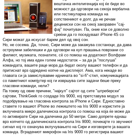
вештачка интелигенција кој ќе биде во
можност да одговори на секоја вербална
или гестикуларна команда на
сопственикот е долг, да не речам
децениски сон на секој закоравен "сај-
фај" почитувач. Па, оние кои се доволно
среќни да го поседуваат iPhone 4S со
Сири можат да искусат барем дел од овој сон.
Но, не сосема. Да, точно, Сири може да закажува состаноци, да дава
остроумни забелешки и да одговори на куп прашања поврзани со
филмот, музиката, познатите, сè со помош на додатокот Волфрам
Алфа, но тој има еден голем недостаток – за да ја "послуша"
командата, вашите раце мора да бидат околу вашиот телефон и да
притиснат врз одредено копче на дисплејот. Ама, кога некаде во
главата си ја замислувавме иднината во "si-fi"-стил, комуникацијата
со паметниот компјутер кој ги извршува сите задачи беше преку
гласовни команди, нели?
Па токму од овие причини, "најкул" сајтот од сите "штреберски"
сајтови, ThinkGeek го создаде Iris 9000, кој претставува модул за
подобрување на гласовна контрола за iPhone и Сири. Едноставно
ставете го вашиот iPhone во лежиштето на Iris 9000 и користите ја
вклучената микро далечинска контрола со помош на која ќе може да
го активирате Сири на далечина до 50 метри. Само допрете еднаш
врз копчето од далечинската контрола Iris 9000, почекајте го звучниот
сигнал кој го означува вклучувањето на Сири и изговорете ја вашата
команда. Вградениот микрофон на Iris 9000 го регистрира вашиот