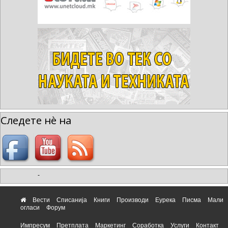
Следете нè на
-
Вести
Списанија
Книги
Производи
Еурека
Писма
Мали
огласи
Форум
Импресум
Претплата
Маркетинг
Соработка
Услуги
Контакт