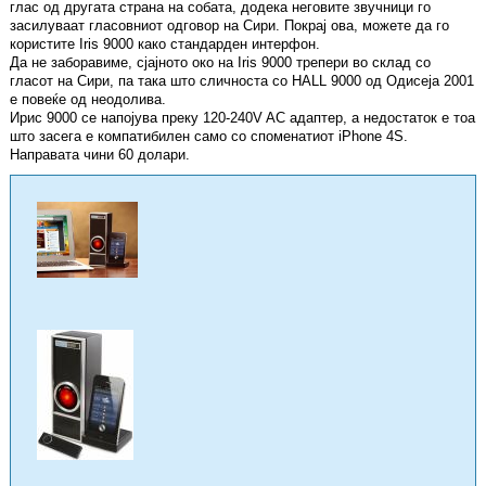
глас од другата страна на собата, додека неговите звучници го
засилуваат гласовниот одговор на Сири. Покрај ова, можете да го
користите Iris 9000 како стандарден интерфон.
Да не заборавиме, сјајното око на Iris 9000 трепери во склад со
гласот на Сири, па така што сличноста со HALL 9000 од Одисеја 2001
е повеќе од неодолива.
Ирис 9000 се напојува преку 120-240V AC адаптер, а недостаток е тоа
што засега е компатибилен само со споменатиот iPhone 4S.
Направата чини 60 долари.