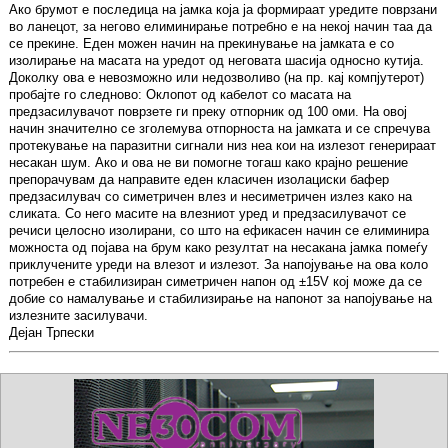
Ако брумот е последица на јамка која ја формираат уредите поврзани
во ланецот, за негово елиминирање потребно е на некој начин таа да
се прекине. Еден можен начин на прекинување на јамката е со
изолирање на масата на уредот од неговата шасија односно кутија.
Доколку ова е невозможно или недозволиво (на пр. кај компјутерот)
пробајте го следново: Оклопот од кабелот со масата на
предзасилувачот поврзете ги преку отпорник од 100 оми. На овој
начин значително се зголемува отпорноста на јамката и се спречува
протекување на паразитни сигнали низ неа кои на излезот генерираат
несакан шум. Ако и ова не ви помогне тогаш како крајно решение
препорачувам да направите еден класичен изолациски бафер
предзасилувач со симетричен влез и несиметричен излез како на
сликата. Со него масите на влезниот уред и предзасилувачот се
речиси целосно изолирани, со што на ефикасен начин се елиминира
можноста од појава на брум како резултат на несакана јамка помеѓу
приклучените уреди на влезот и излезот. За напојување на ова коло
потребен е стабилизиран симетричен напон од ±15V кој може да се
добие со намалување и стабилизирање на напонот за напојување на
излезните засилувачи.
Дејан Трпески