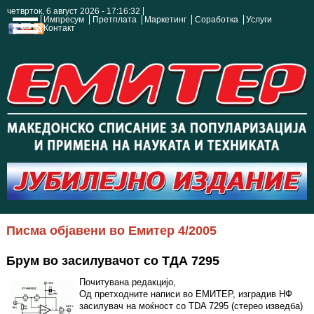
четврток, 6 август 2026 - 17:16:32
Импресум
Претплата
Маркетинг
Соработка
Услуги
Контакт
Писма објавени во Емитер 4/2005
Брум во засилувачот со ТДА 7295
Почитувана редакцијо,
Од претходните написи во ЕМИТЕР, изградив НФ
засилувач на моќност со TDA 7295 (стерео изведба)