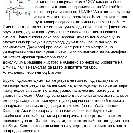
со напон на напојување од +/-30V како што беше
наведено и стерео предзасилувач со Volume/Tone
контрола реализиран со TDA1524A кој се напојува од
истиот мрежен трансформатор. Комплетниот склоп
функционира одлично, но имам еден мал проблем.
Имено, кога на влезот ќе се приклучи уред, на излезот се јавува мал
брум и шум, дури и кога уредот не е вклучен т.е. нема никаков
сигнал. Напоменувам дека овој несакан звук го нема доколку на
влезот нема приклучен друг уред, дури и при крајна побуда на
засилувачот. Дали овој проблем би се решил со употреба на
универзален предзасилувач и како би го прилагодил да се напојува
од истиот мрежен трансформатор?
Доколку има решение и истото е објавено во некој од броевите на
ЕМИТЕР би ве замолил да ми го испратите тој број.
Александар Георгиев од Битола
Брумот односно шумот кој се јавува на излезот од засилувачот
најверојатно е резултат на непожелна јамка која најчесто се затвара
преку водот за заштитно заземјување на излезниот засилувач и
уредот на влезот. Ова најлесно може да се констатира ако на влезот
од предзасилувачот приклучите уред кој има сопствено батериско
напојување независно од градската мрежа (на пр. Walkman или
Discman). Ако и во овој случај на излезот постои брум тогаш
проблемот е во кабелот со кој го поврзувате уредот на влезот од
предзасилувачот. За потсетување, оклопот од кабелот на едниот крај
треба да биде поврзан со масата на уредот, а на вториот со масата
на предзасилувачот.