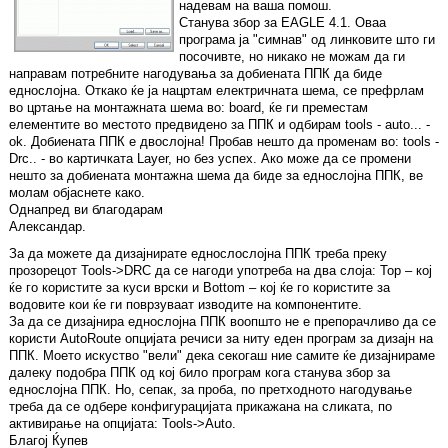
надевам на ваша помош.
Станува збор за EAGLE 4.1. Оваа
програма ја "симнав" од линковите што ги
посочивте, но никако не можам да ги
направам потребните нагодувања за добиената ППК да биде
еднослојна. Откако ќе ја нацртам електричната шема, се префрлам
во цртање на монтажната шема во: board, ќе ги преместам
елементите во местото предвидено за ППК и одбирам tools - auto... -
ok. Добиената ППК е двослојна! Пробав нешто да променам во: tools -
Drc.. - во картичката Layer, но без успех. Ако може да се промени
нешто за добиената монтажна шема да биде за еднослојна ППК, ве
молам објаснете како.
Однапред ви благодарам
Александар.
За да можете да дизајнирате еднослослојна ППК треба преку
прозорецот Tools->DRC да се нагоди употреба на два слоја: Top – кој
ќе го користите за куси врски и Bottom – кој ќе го користите за
водовите кои ќе ги поврзуваат изводите на компонентите.
За да се дизајнира еднослојна ППК воопшто не е препорачливо да се
користи AutoRoute опцијата речиси за ниту еден програм за дизајн на
ППК. Моето искуство "вели" дека секогаш ние самите ќе дизајнираме
далеку подобра ППК од кој било програм кога станува збор за
еднослојна ППК. Но, сепак, за проба, по претходното нагодување
треба да се одбере конфигурацијата прикажана на сликата, по
активирање на опцијата: Tools->Auto.
Благој Ќупев