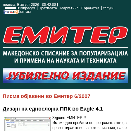
недела, 9 август 2026 - 05:42:08
Импресум
Претплата
Маркетинг
Соработка
Услуги
Контакт
Писма објавени во Емитер 6/2007
Дизајн на еднослојна ППК во Eagle 4.1
Здраво ЕМИТЕР!!!
Имам еден проблем со програмата што ја
презентиравте во вашето списание, па се