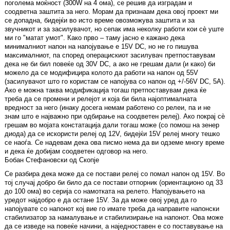
поголема моќност (300W на 4 ома), се решив да изградам и
соодветна заштита за него. Морам да признаам дека овој проект ми
се допадна, бидејќи во исто време овозможува заштита и за
звучникот и за засилувачот, но сепак има неколку работи кои сè уште
ми го "матат умот". Како прво – таму јасно е кажано дека
минималниот напон на напојување е 15V DC, но не го пишува
максималниот, па според операцискиот засилувач претпоставувам
дека не би бил повеќе од 30V DC, а ако не грешам дали (и како) би
можело да се модифицира колото да работи на напон од 55V
(засилувачот што го користам се напојува со напон од +/-56V DC, 5A).
Ако е можна таква модификација тогаш претпоставувам дека ќе
треба да се промени и релејот и која би била најоптималната
вредност за него (инаку досега немам работено со релеи, па и не
знам што е најважно при одбирање на соодветен релеј). Ако покрај сè
грешам во мојата констатација дали тогаш може (со помош на зенер
диода) да се искористи релеј од 12V, бидејќи 15V релеј многу тешко
се наоѓа. Се надевам дека ова писмо нема да ви одземе многу време
и дека ќе добијам соодветен одговор на него.
Бобан Стефановски од Скопје
Се разбира дека може да се постави релеј со помал напон од 15V. Во
тој случај добро би било да се постави отпорник (ориентационо од 33
до 100 ома) во серија со намотката на релето. Напојувањето на
уредот најдобро е да остане 15V. За да може овој уред да го
напојувате со напонот кој вие го имате треба да направите напонски
стабилизатор за намалување и стабилизирање на напонот. Ова може
да се изведе на повеќе начини, а наједноставен е со поставување на