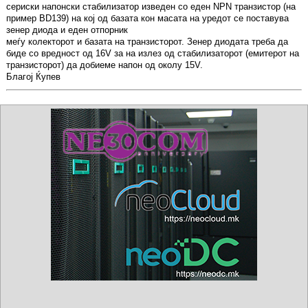
сериски напонски стабилизатор изведен со еден NPN транзистор (на
пример BD139) на кој од базата кон масата на уредот се поставува
зенер диода и еден отпорник
меѓу колекторот и базата на транзисторот. Зенер диодата треба да
биде со вредност од 16V за на излез од стабилизаторот (емитерот на
транзисторот) да добиеме напон од околу 15V.
Благој Ќупев