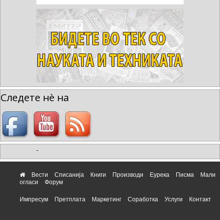
Следете нè на
-
Вести
Списанија
Книги
Производи
Еурека
Писма
Мали
огласи
Форум
Импресум
Претплата
Маркетинг
Соработка
Услуги
Контакт