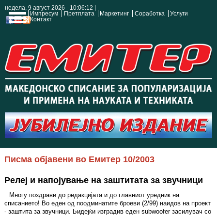
недела, 9 август 2026 - 10:06:12
Импресум
Претплата
Маркетинг
Соработка
Услуги
Контакт
Писма објавени во Емитер 10/2003
Релеј и напојување на заштитата за звучници
Многу поздрави до редакцијата и до главниот уредник на
списанието! Во еден од поодминатите броеви (2/99) наидов на проект
- заштита за звучници. Бидејќи изградив еден subwoofer засилувач со