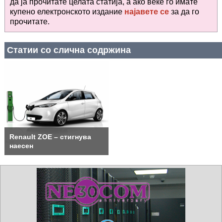
да ја прочитате целата статија, а ако веќе го имате
купено електронското издание
најавете се
за да го
прочитате
.
Статии со слична содржина
Renault ZOE – стигнува
наесен