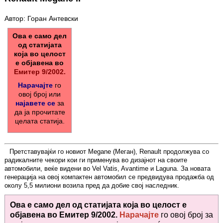
Автор: Горан Антевски
Ова е само дел
од статијата
која во целост
е објавена во
Емитер 9/2002.
Нарачајте
го
овој број или
најавете се
за
да ја прочитате
целата статија.
Претставувајќи го новиот Megane (Меган), Renault продолжува со
радикалните чекори кои ги применува во дизајнот на своите
автомобили, веќе видени во Vel Vatis, Avantime и Laguna. За новата
генерација на овој компактен автомобил се предвидува продажба од
околу 5,5 милиони возила пред да добие свој наследник.
Ова е само дел од статијата која во целост е
објавена во
Емитер 9/2002.
Нарачајте
го овој број за