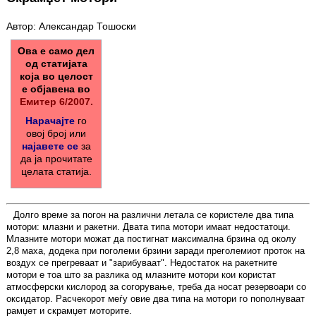
Автор: Александар Тошоски
Ова е само дел
од статијата
која во целост
е објавена во
Емитер 6/2007.
Нарачајте
го
овој број или
најавете се
за
да ја прочитате
целата статија.
Долго време за погон на различни летала се користеле два типа
мотори: млазни и ракетни. Двата типа мотори имаат недостатоци.
Млазните мотори можат да постигнат максимална брзина од околу
2,8 маха, додека при поголеми брзини заради преголемиот проток на
воздух се прегреваат и "зарибуваат". Недостаток на ракетните
мотори е тоа што за разлика од млазните мотори кои користат
атмосферски кислород за согорување, треба да носат резервоари со
оксидатор. Расчекорот меѓу овие два типа на мотори го пополнуваат
рамџет и скрамџет моторите.