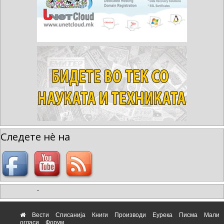
Следете нè на
-
Вести
Списанија
Книги
Производи
Еурека
Писма
Мали
огласи
Форум