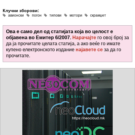
Клучни зборови:
авионски
погон
типови
мотори
скрамџет
Ова е само дел од статијата која во целост е
објавена во
Емитер 6/2007.
Нарачајте
го овој број за
да ја прочитате целата статија, а ако веќе го имате
купено електронското издание
најавете се
за да го
прочитате
.