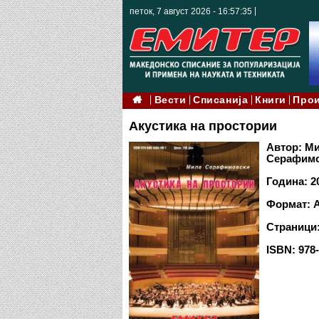
петок, 7 август 2026 - 16:57:36
Вести
Списанија
Книги
Про
Акустика на простории
Автор: М
Серафим
Година: 2
Формат: 
Страници:
ISBN:
978