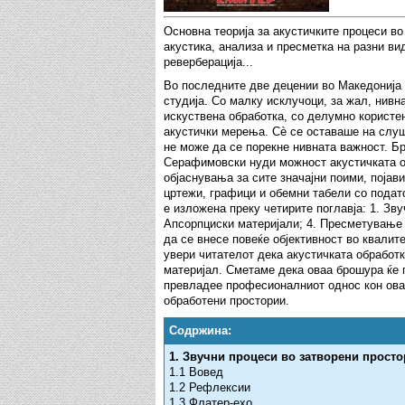
Основна теорија за акустичките процеси во
акустика, анализа и пресметка на разни в
реверберација...
Во последните две децении во Македонија
студија. Со малку исклучоци, за жал, нивн
искуствена обработка, со делумно користе
акустички мерења. Сè се оставаше на слуш
не може да се порекне нивната важност
Серафимовски нуди можност акустичката о
објаснувања за сите значајни поими, појави
цртежи, графици и обемни табели со подато
е изложена преку четирите поглавја: 1. Зву
Апсорпциски материјали; 4. Пресметување 
да се внесе повеќе објективност во квалит
увери читателот дека акустичката обработк
материјал. Сметаме дека оваа брошура ќе 
превладее професионалниот однос кон оваа
обработени простории.
Содржина:
1. Звучни процеси во затворени прост
1.1 Вовед
1.2 Рефлексии
1.3 Флатер-ехо