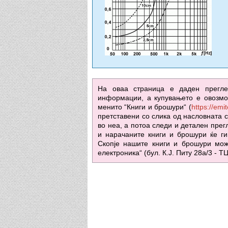
На оваа страница е даден прегл
информации, а купувањето е овозмо
менито “Книги и брошури“ (
https://em
претставени со слика од насловната с
во неа, а потоа следи и детален прег
и нарачаните книги и брошури ќе ги
Скопје нашите книги и брошури мож
електроника“ (бул. К.Ј. Питу 28а/3 - Т