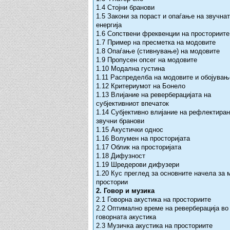
1.4 Стојни бранови
1.5 Закони за пораст и опаѓање на звучна
енергија
1.6 Сопствени фреквенции на просториите
1.7 Пример на пресметка на модовите
1.8 Опаѓање (стивнување) на модовите
1.9 Пропусен опсег на модовите
1.10 Модална густина
1.11 Распределба на модовите и обојувањ
1.12 Критериумот на Бонело
1.13 Влијание на реверберацијата на
субјективниот впечаток
1.14 Субјективно влијание на рефлектира
звучни бранови
1.15 Акустички однос
1.16 Волумен на просторијата
1.17 Облик на просторијата
1.18 Дифузност
1.19 Шредерови дифузери
1.20 Кус преглед за основните начела за 
простории
2. Говор и музика
2.1 Говорна акустика на просториите
2.2 Оптимално време на реверберација во
говорната акустика
2.3 Музичка акустика на просториите