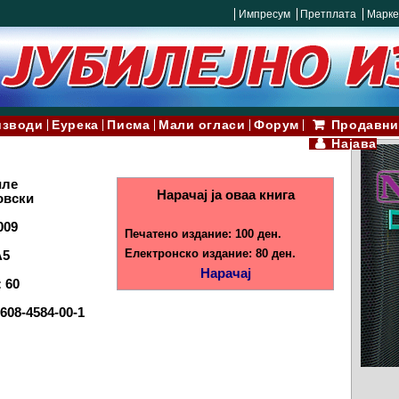
Импресум
Претплата
Марке
изводи
Еурека
Писма
Мали огласи
Форум
Продавни
Најава
иле
Нарачај ја оваа книга
овски
009
Печатено издание: 100 ден.
Електронско издание: 80 ден.
A5
Нарачај
 60
-608-4584-00-1