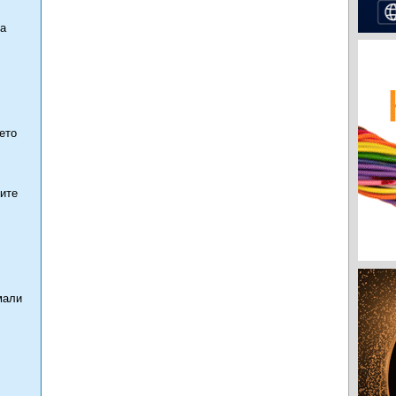
та
ето
ните
мали