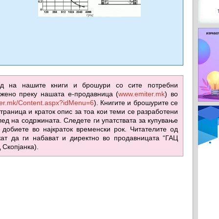
ед на нашите книги и брошури со сите потребни
жено преку нашата е-продавница (
www.emiter.mk
) во
iter.mk/Content.aspx?idMenu=6
). Книгите и брошурите се
траница и краток опис за тоа кои теми се разработени
лед на содржината. Следете ги упатствата за купување
 добиете во најкраток временски рок. Читателите од
ат да ги набават и директно во продавницата “ГАЦ
Ц Скопјанка).