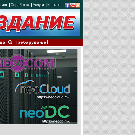
тинг
Соработка
Услуги
Контакт
ца
Пребарување