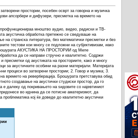
 затворени простории, посебен осврт за говорна и музичка
идови апсорбери и дифузери, пресметка на времето на
 профункционираа мноштво аудио, видео, радиски и ТВ-
ата акустичка обработка претежно се сведуваше на
ње на странска литература, без математички пресметки и без
ните тестови кои многу се подложни на субјективизам, иако
. Брошурата АКУСТИКА НА ПРОСТОРИИ од Миле
бработка да се направи стручно и квалитетно. Содржи
 и пресметки од акустиката на просториите, како и многу
ци за акустичките особини на разни материјали. Материјата
чни процеси во затворени простории; 2. Говор и музика; 3.
на времето на реверберација. Брошурата претставува обид
етното создавање на акустички студиски простор, да го
а е далеку од покривањето на ѕидовите со најевтиниот
придонесе во иднина да се потисне аматеризмот, да
 проблематика кој ќе доведе до квалитетно акустички
ории