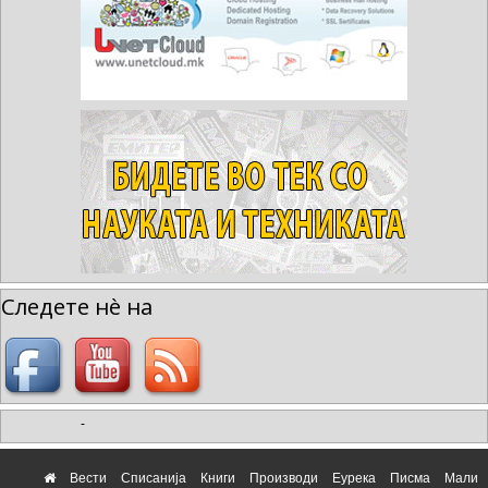
Следете нè на
-
Вести
Списанија
Книги
Производи
Еурека
Писма
Мали