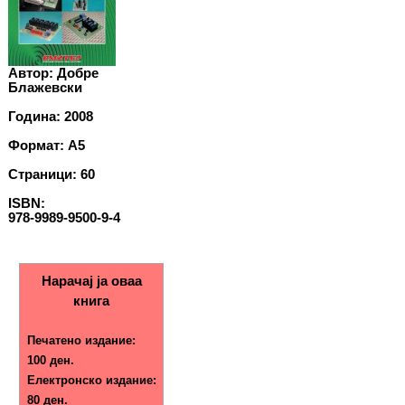
Автор: Добре
Блажевски
Година: 2008
Формат: A5
Страници: 60
ISBN:
978-9989-9500-9-4
Нарачај ја оваа
книга
Печатено издание:
100 ден.
Електронско издание:
80 ден.