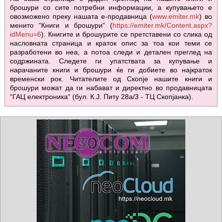
брошури со сите потребни информации, а купувањето е
овозможено преку нашата е-продавница (
www.emiter.mk
) во
менито “Книги и брошури“ (
https://emiter.mk/Content.aspx?
idMenu=6
). Книгите и брошурите се претставени со слика од
насловната страница и краток опис за тоа кои теми се
разработени во неа, а потоа следи и детален преглед на
содржината. Следете ги упатствата за купување и
нарачаните книги и брошури ќе ги добиете во најкраток
временски рок. Читателите од Скопје нашите книги и
брошури можат да ги набават и директно во продавницата
“ГАЦ електроника“ (бул. К.Ј. Питу 28а/3 - ТЦ Скопјанка).