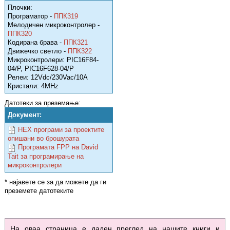
Плочки:
Програматор -
ППК319
Мелодичен микроконтролер -
ППК320
Кодирана брава -
ППК321
Движечко светло -
ППК322
Микроконтролери: PIC16F84-
04/P, PIC16F628-04/P
Релеи: 12Vdc/230Vac/10A
Кристали: 4MHz
Датотеки за преземање:
Документ:
HEX програми за проектите
опишани во брошурата
Програмата FPP на David
Tait за програмирање на
микроконтролери
* најавете се за да можете да ги
преземете датотеките
На оваа страница е даден преглед на нашите книги и