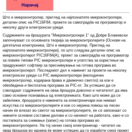
Нарачај
Што е микроконтролер, преглед на најпознатите микроконтролери,
детален опис на PIC16F84, проекти за самоградба на програматор и
неколку други електронски уреди.
Содржините на брошурата "Микроконтролери 1" од Добре Блажевски
започнуваат со основната теорија за микроконтролерите (Основи на
дигитална електроника, Што е микроконтролер, Преглед на
најпознатите микроконтролери), по што следува детален опис на
микроконтролерот PIC16F84(A), проект за самоградба на програматор
за повеќе типови PIC микроконтролери и упатства за користење на
придружниот софтвер за преснимување на готова програма во
микроконтролерот. Последниот дел е наменет за проекти на неколку
електронски уреди со PIC микроконтролери (мелодичен
микроконтролер, кодирана брава и движечко светло) за кои е
обезбедена и бесплатна програма за PIC-от. За успешно да се
совладаат содржините на оваа брошура доволно е читателот да има
само основни познавања од електрониката. Како што може да се
забележи, брошурата е наменета за електроничари кои немаат
искуства со микроконтролерите и кои со нејзина помош на лесен
начин ќе влезат во светот на микроконтролерите, ќе се запознаат со
нивните основни составни делови и со начинот на работата, како и со
постапката за снимање (запис) на готова програма во
микроконтролерите. На тој начин секој електроничар - читател на
оваа брошура во иднина ќе може успешно да го изработи секој проект