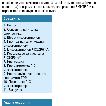
во кој е вклучен микроконтролер, а за кој се нуди готова (обично
бесплатна) програма, што е вообичаена пракса во ЕМИТЕР и во
странските списанија за електроника.
Содржина:
1. Вовед
2. Основи на дигитална
електроника
3. Што е микроконтролер
4. Преглед на најпопуларни
микроконтролери
5. Микроконтролер PIC16F84(A)
6. Поврзување за работа на
PIC16F84(A)
7. Инструкции
8. Програматор за PIC
микроконтролери
9. Инсталација и употреба на
програмата FPP
10. Проекти со PIC
микроконтролери
11. Заклучок
Главни елементи: