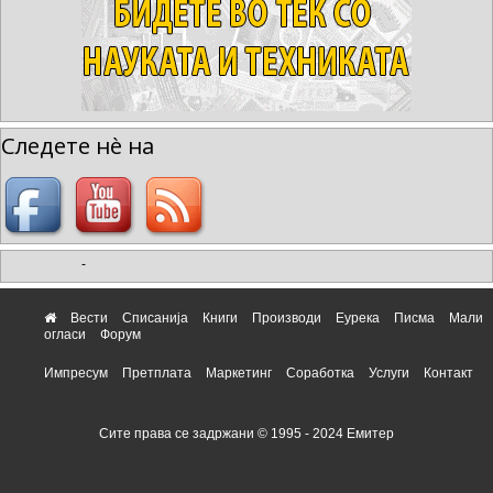
Следете нè на
-
Вести
Списанија
Книги
Производи
Еурека
Писма
Мали
огласи
Форум
Импресум
Претплата
Маркетинг
Соработка
Услуги
Контакт
Сите права се задржани © 1995 - 2024 Емитер