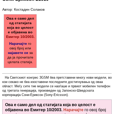
Автор: Костадин Солаков
Ова е само дел
од статијата
која во целост
е објавена во
Емитер 10/2003.
Нарачајте
го
овој број или
најавете се
за
да ја прочитате
целата статија.
На Светскиот конгрес 3GSM беа претставени многу нови модели, во
кои секако не беа изоставени последните достигнувања од оваа
област. Меѓу сите тие модели се наоѓаше и првиот мобилен телефон
од третата генерација, произведен од Јапонско-Шведската
корпорација Сони-Ериксон (Sony-Ericsson).
Ова е само дел од статијата која во целост е
објавена во
Емитер 10/2003.
Нарачајте
го овој број