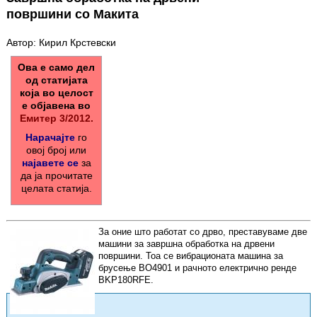
површини со Mакита
Автор: Кирил Крстевски
Ова е само дел
од статијата
која во целост
е објавена во
Емитер 3/2012.
Нарачајте
го
овој број или
најавете се
за
да ја прочитате
целата статија.
За оние што работат со дрво, преставуваме две
машини за завршна обработка на дрвени
површини. Тоа се вибрационата машина за
брусење BO4901 и рачното електрично ренде
BKP180RFE.