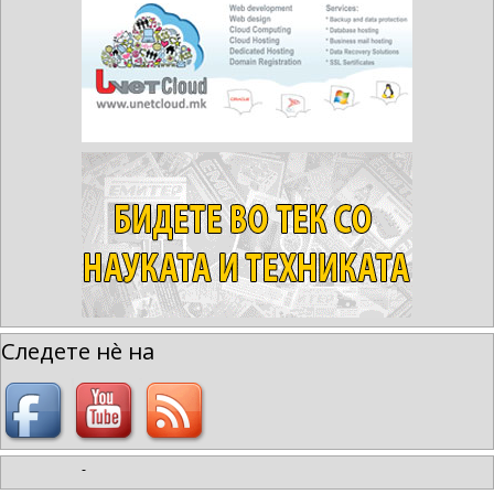
Следете нè на
-