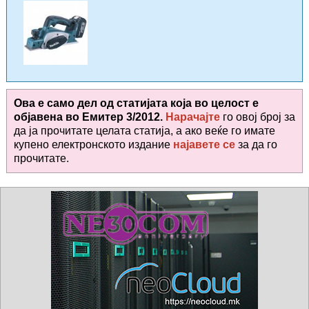
Ова е само дел од статијата која во целост е
објавена во
Емитер 3/2012.
Нарачајте
го овој број за
да ја прочитате целата статија, а ако веќе го имате
купено електронското издание
најавете се
за да го
прочитате
.