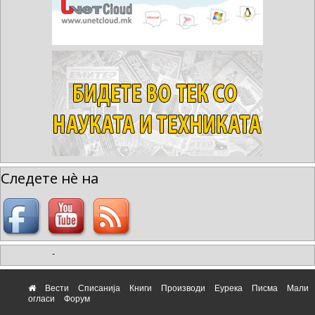
Следете нè на
-
Вести
Списанија
Книги
Производи
Еурека
Писма
Мали
огласи
Форум