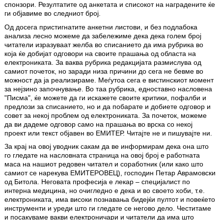
спонзори. Резултатите од анкетата и списокот на наградените ќе
ги објавиме во следниот број.
Од досега пристигнатите анкетни листови, и без подлабока
анализа лесно можеме да забележиме дека дека голем број
читатели изразуваат желба во списанието да има рубрика во
која ќе добијат одговори на своите прашања од областа на
електрониката. За ваква рубрика редакцијата размислува од
самиот почеток, но заради низа причини до сега не бевме во
можност да ја реализираме. Меѓутоа сега е вистинскиот момент
за нејзино започнување. Во таа рубрика, едноставно насловена
"Писма", ќе можете да ги искажете своите критики, пофалби и
предлози за списанието, но и да побарате и добиете одговор и
совет за некој проблем од електрониката. За почеток, можеме
да ви дадеме одговор само на прашања во врска со некој
проект или текст објавен во ЕМИТЕР. Читајте не и пишувајте ни.
За крај на овој уводник сакам да ве информирам дека она што
го гледате на насловната страница на овој број е работната
маса на нашиот редовен читател и соработник (или како што
самиот се нарекува ЕМИТЕРОВЕЦ), господин Петар Аврамовски
од Битола. Неговата професија е лекар – специјалист по
интерна медицина, но очигледно е дека и во своето хоби, т.е.
електрониката, има високи познавања бидејќи пултот и повеќето
инструменти и уреди што ги гледате се негово дело. Честитаме
и посакуваме вакви електроничари и читатели да има што