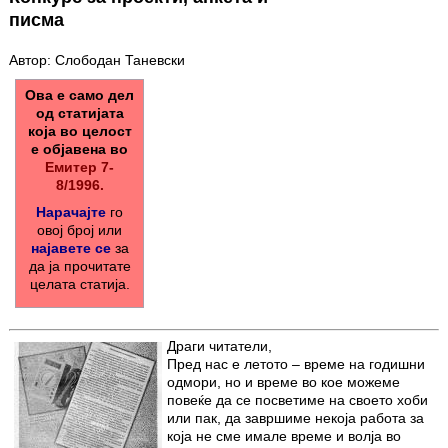
писма
Автор: Слободан Таневски
Ова е само дел
од статијата
која во целост
е објавена во
Емитер 7-
8/1996.
Нарачајте
го
овој број или
најавете се
за
да ја прочитате
целата статија.
Драги читатели,
Пред нас е летото – време на годишни
одмори, но и време во кое можеме
повеќе да се посветиме на своето хоби
или пак, да завршиме некоја работа за
која не сме имале време и волја во