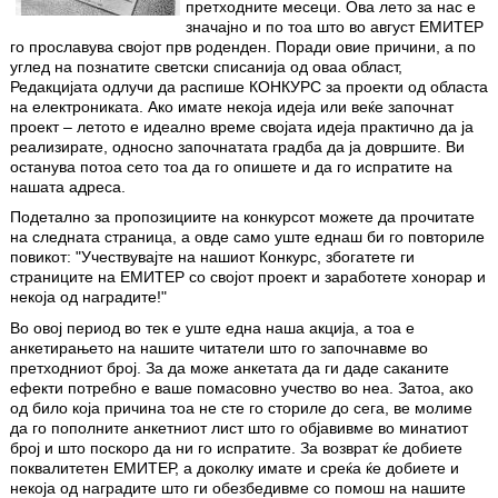
претходните месеци. Ова лето за нас е
значајно и по тоа што во август ЕМИТЕР
го прославува својот прв роденден. Поради овие причини, а по
углед на познатите светски списанија од оваа област,
Редакцијата одлучи да распише КОНКУРС за проекти од областа
на електрониката. Ако имате некоја идеја или веќе започнат
проект – летото е идеално време својата идеја практично да ја
реализирате, односно започнатата градба да ја довршите. Ви
останува потоа сето тоа да го опишете и да го испратите на
нашата адреса.
Подетално за пропозициите на конкурсот можете да прочитате
на следната страница, а овде само уште еднаш би го повториле
повикот: "Учествувајте на нашиот Конкурс, збогатете ги
страниците на ЕМИТЕР со својот проект и заработете хонорар и
некоја од наградите!"
Во овој период во тек е уште една наша акција, а тоа е
анкетирањето на нашите читатели што го започнавме во
претходниот број. За да може анкетата да ги даде саканите
ефекти потребно е ваше помасовно учество во неа. Затоа, ако
од било која причина тоа не сте го сториле до сега, ве молиме
да го пополните анкетниот лист што го објавивме во минатиот
број и што поскоро да ни го испратите. За возврат ќе добиете
поквалитетен ЕМИТЕР, а доколку имате и среќа ќе добиете и
некоја од наградите што ги обезбедивме со помош на нашите