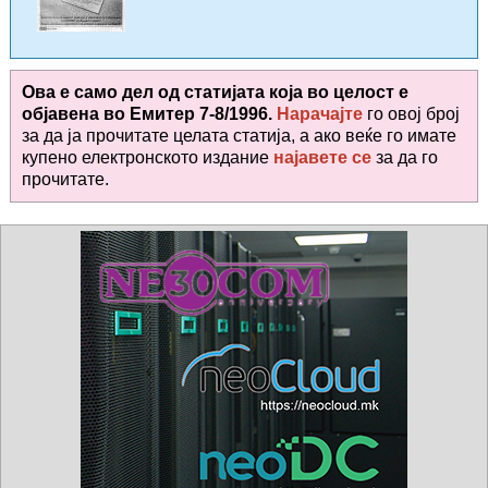
Ова е само дел од статијата која во целост е
објавена во
Емитер 7-8/1996.
Нарачајте
го овој број
за да ја прочитате целата статија, а ако веќе го имате
купено електронското издание
најавете се
за да го
прочитате
.