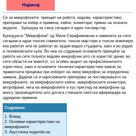
Нарачај
Сè за микрофоните: принцип на работа, видови, карактеристики,
препораки за избор и примена, кабли, конектори, приказ на познати
модели... Брошура за секој сегашен и иден тон-мајстор.
Брошурата "Микрофони" од Миле Серафимовски е наменета за сите
сегашни и идни тонски сниматели, тонски мајстори и тонски инженери
кои работат или ќе работат во аудио-видео студијата, како и во радио
и телевизиските куќи. Во неа се содржани основните принципи на
работа на сите познати видови микрофони што се користат денес во
сите области на животот, со особен акцент на професионалното
користење, како и основните технички карактеристики важни за
правилната проценка при изборот на некој микрофон за определена
намена. Дадени се и најосновните препораки за поставувањето на
микрофоните, за микрофонските кабли, микрофонските конектори,
ветробрани, нега на микрофоните и кус преглед на микрофони од
многу производители што досега стекнале светска афирмација за
одредени примени.
Содржина:
1. Вовед
2. Основни карактеристики на
микрофоните
3. Акустичка поделба на