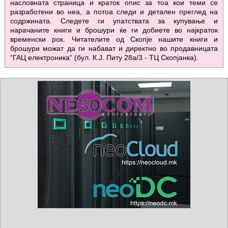
насловната страница и краток опис за тоа кои теми се
разработени во неа, а потоа следи и детален преглед на
содржината. Следете ги упатствата за купување и
нарачаните книги и брошури ќе ги добиете во најкраток
временски рок. Читателите од Скопје нашите книги и
брошури можат да ги набават и директно во продавницата
“ГАЦ електроника“ (бул. К.Ј. Питу 28а/3 - ТЦ Скопјанка).