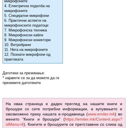
микрофоните
4. Електрична поделба на
микрофоните
5. Специјални микрофони
6. Практични аспекти на
микрофонските податоци
7. Микрофонска техника
8. Микрофонски кабли
9. Микрофонски конектори
10. Ветробрани
11. Нега на микрофоните
12. Познати микрофони од
практиката
Датотеки за преземање:
* најавете се за да можете да ги
преземете датотеките
На оваа страница е даден преглед на нашите книги и
брошури со сите потребни информации, а купувањето е
овозможено преку нашата е-продавница (
www.emiter.mk
) во
менито “Книги и брошури“ (
https://emiter.mk/Content.aspx?
idMenu=6
). Книгите и брошурите се претставени со слика од