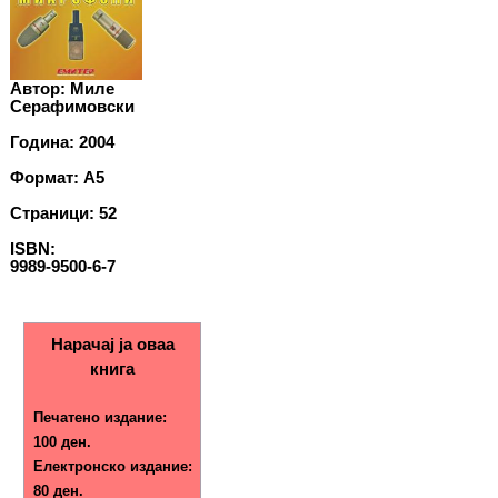
Автор: Миле
Серафимовски
Година: 2004
Формат: A5
Страници: 52
ISBN:
9989-9500-6-7
Нарачај ја оваа
книга
Печатено издание:
100 ден.
Електронско издание:
80 ден.