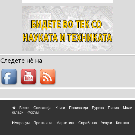
Следете нè на
-
Вести
Списанија
Книги
Производи
Еурека
Писма
Мали
огласи
Форум
Импресум
Претплата
Маркетинг
Соработка
Услуги
Контакт