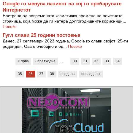
Google го менува начинот на кој го пребарувате
Интернетот
Настрана од повремената козметичка промена на почетната
страница, која може да ги натера долгогодишните корисници...
Повеќе
Гугл слави 25 години постоење
Денес, 27 септември 2023 година, Google го слави својот 25-ти
роденден. Ова е очебијно и од...
Повеќе
Pages
« прва
‹ претходна
…
30
31
32
33
34
35
36
37
38
следна ›
последна »