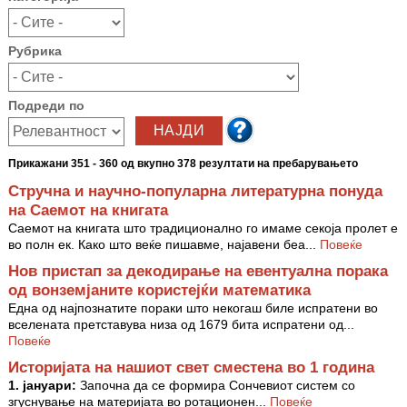
Рубрика
Подреди по
Прикажани 351 - 360 од вкупно 378 резултати на пребарувањето
Стручна и научно-популарна литературна понуда
на Саемот на книгата
Саемот на книгата што традиционално го имаме секоја пролет е
во полн ек. Како што веќе пишавме, најавени беа...
Повеќе
Нов пристап за декодирање на евентуална порака
од вонземјаните користејќи математика
Една од најпознатите пораки што некогаш биле испратени во
вселената претставува низа од 1679 бита испратени од...
Повеќе
Историјата на нашиот свет сместена во 1 година
1. јануари:
Започна да се формира Сончевиот систем со
згуснување на материјата во ротационен...
Повеќе