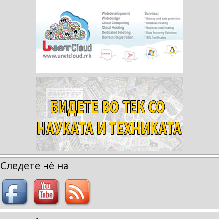
Следете нè на
-