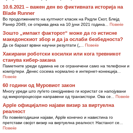
10.6.2021 – важен ден во фиктивната историја на
Blade Runner
Во продолжението на култниот класик на Ридли Скот, Блејд
Ранер 2049, се открива дека на 10 јуни 2021 година...
Повеќе
Зошто „импакт факторот“ може да го истисне
македонскиот збор и да ја ослаби безбедноста?
Да се бараат врвни научни резултати („...
Повеќе
Хакирани роботски косилки или кога тревникот
станува кибер-закана
Паметните уреди одамна не се ограничени само на телефони и
компјутери. Денес сосема нормално е интернет-конекција...
Повеќе
60 години од Муровиот закон
Многу уреди што луѓето секојдневно ги користат се напојувани
од микропроцесори направени од транзистори. Ова се...
Повеќе
Apple официјално најави визир за виртуелна
реалност
По повеќегодишни најави, Apple конечно и навистина го
претстави својот визир на виртуелна реалност. Настанот се...
Повеќе