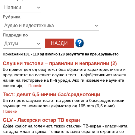
Рубрика
Подреди по
Прикажани 101 - 110 од вкупно 128 резултати на пребарувањето
Слушни тестови – правилни и неправилни (2)
Во првиот дел од овој текст беа објаснети карактеристиките и
предностите на слепиот слушен тест – најобјективниот можен
начин на тестирање на hi-fi уреди. Ако ги изземеме научните
списанија,...
Повеќе
Тест: девет 6,5-инчни бас/среднотонци
Ви го претставувам тестот на девет евтини бас/среднотонски
звучници со номинален дијаметар од 165 mm (6,5 инчи)....
Повеќе
GLV - Ласерски остар ТВ екран
Дојде крајот на големиот, тежок стаклен ТВ-екран - класичната
катодна млазна цевка. Тенките плазма екрани и екраните со