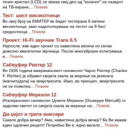
течен кристал (LCD) си земаа свој дел од "колачот" на пазарот
на ТВ-екрани,...
Повеќе
Тест: шест високотонци
Во овој број на ЕМИТЕР ќе бидат тестирани 6 евтини
високотонци, како надополнување на тестот на 9 бас/
среднотонци...
Повеќе
Проект: Hi-Fi звучник Trans 6.5
Најпосле, еве еден проект со навистина евтини но сепак
доволно квалитетни звучници. После многубројни испитувања
и...
Повеќе
Сабвуфер Рихтер 12
Во 1935 година американскиот сеизмолог Чарлс Рихтер (Charles
F. Richter) ја објавил својата скала за мерење на јачината
(магнитудата) на земјотресите. Иако, во принцип, земјотресите
не се пожелна...
Повеќе
Сабвуфер Меркали 12
Италијанскиот сеизмолог Џузепе Меркали (Giuseppe Mercalli) го
задолжи светот со својата скала за мерење на...
Повеќе
Ди-џејот и трите миксери
Сакате добра вечер? Ама, навистина добра вечер? Ќе Ви кажам
еден одличен рецепт! Потребно Ви е: едно весело...
Повеќе