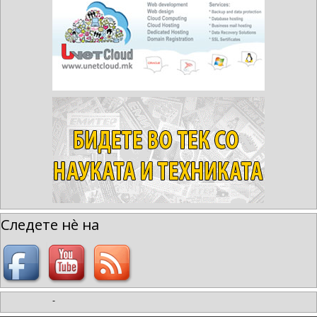
Следете нè на
-