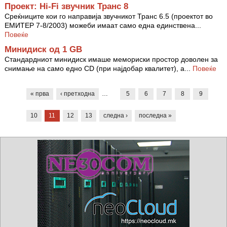
Проект: Hi-Fi звучник Транс 8
Среќниците кои го направија звучникот Транс 6.5 (проектот во
ЕМИТЕР 7-8/2003) можеби имаат само една единствена...
Повеќе
Минидиск од 1 GB
Стандардниот минидиск имаше мемориски простор доволен за
снимање на само едно CD (при најдобар квалитет), а...
Повеќе
Pages
« прва
‹ претходна
…
5
6
7
8
9
10
11
12
13
следна ›
последна »